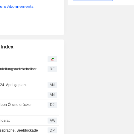
sere Abonnements
 Index
nleitungsnetzbetreiber
RE
24. April geplant
AN
AN
iben Öl und drücken
DJ
ngsrat
AW
n-Gespräche, Seeblockade
DP