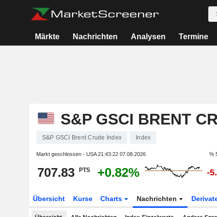
Märkte
Nachrichten
Analysen
Termine
S&P GSCI BRENT C
S&P GSCI Brent Crude Index
Index
Markt geschlossen - USA
21:43:22 07.08.2026
% 
707.83
+0.82%
PTS
-5
Übersicht
Kurse
Charts
Nachrichten
Derivat