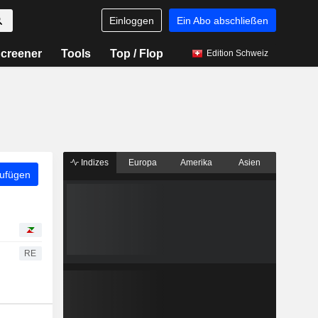
Einloggen
Ein Abo abschließen
creener
Tools
Top / Flop
Edition Schweiz
Indizes
Europa
Amerika
Asien
zufügen
RE