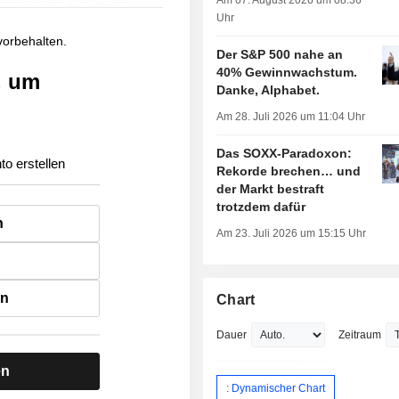
Am 07. August 2026 um 08:36
Uhr
 vorbehalten.
Der S&P 500 nahe an
40% Gewinnwachstum.
, um
Danke, Alphabet.
Am 28. Juli 2026 um 11:04 Uhr
Das SOXX-Paradoxon:
to erstellen
Rekorde brechen… und
der Markt bestraft
trotzdem dafür
n
Am 23. Juli 2026 um 15:15 Uhr
en
Chart
Dauer
Zeitraum
en
: Dynamischer Chart