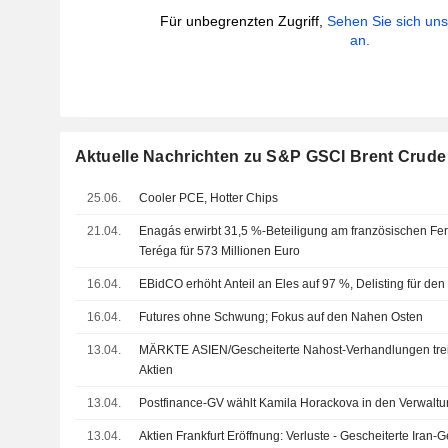
Für unbegrenzten Zugriff,
Sehen Sie sich un
an.
Aktuelle Nachrichten zu S&P GSCI Brent Crude
25.06.
Cooler PCE, Hotter Chips
21.04.
Enagás erwirbt 31,5 %-Beteiligung am französischen Fer
Teréga für 573 Millionen Euro
16.04.
EBidCO erhöht Anteil an Eles auf 97 %, Delisting für den 
16.04.
Futures ohne Schwung; Fokus auf den Nahen Osten
13.04.
MÄRKTE ASIEN/Gescheiterte Nahost-Verhandlungen tre
Aktien
13.04.
Postfinance-GV wählt Kamila Horackova in den Verwaltu
13.04.
Aktien Frankfurt Eröffnung: Verluste - Gescheiterte Ira