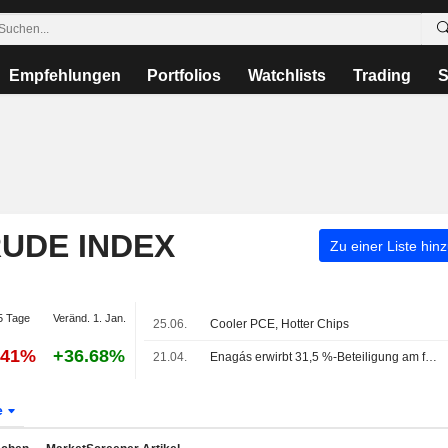
Empfehlungen
Portfolios
Watchlists
Trading
S
RUDE INDEX
Zu einer Liste hin
5 Tage
Veränd. 1. Jan.
25.06.
Cooler PCE, Hotter Chips
.41%
+36.68%
21.04.
Enagás erwirbt 31,5 %-Beteiligung am französischen Fernleitungsnetzbetreiber Teréga für 573 Millionen Euro
e