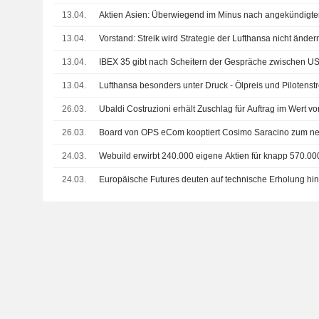
13.04.
Aktien Asien: Überwiegend im Minus nach angekündigt
13.04.
Vorstand: Streik wird Strategie der Lufthansa nicht änder
13.04.
IBEX 35 gibt nach Scheitern der Gespräche zwischen US
13.04.
Lufthansa besonders unter Druck - Ölpreis und Pilotenstr
26.03.
Ubaldi Costruzioni erhält Zuschlag für Auftrag im Wert v
26.03.
Board von OPS eCom kooptiert Cosimo Saracino zum n
24.03.
Webuild erwirbt 240.000 eigene Aktien für knapp 570.0
24.03.
Europäische Futures deuten auf technische Erholung hi