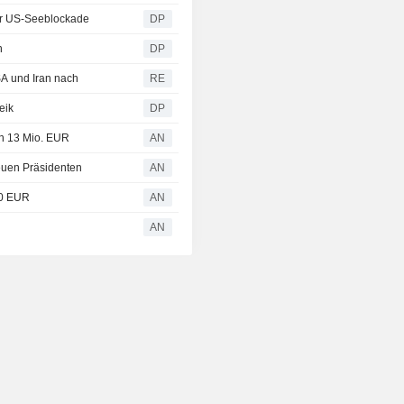
er US-Seeblockade
DP
n
DP
A und Iran nach
RE
eik
DP
on 13 Mio. EUR
AN
euen Präsidenten
AN
00 EUR
AN
n
AN