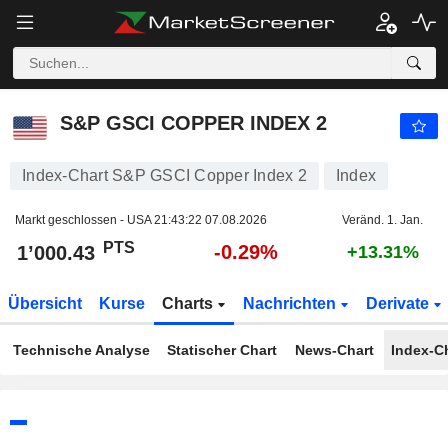
S&P GSCI COPPER INDEX 2
1’000.43
PTS
-0.29%
S&P GSCI COPPER INDEX 2
Index-Chart S&P GSCI Copper Index 2
Index
Markt geschlossen - USA
21:43:22 07.08.2026
Veränd. 1. Jan.
PTS
-0.29%
1’000.43
+13.31%
Übersicht
Kurse
Charts
Nachrichten
Derivate
Technische Analyse
Statischer Chart
News-Chart
Index-C