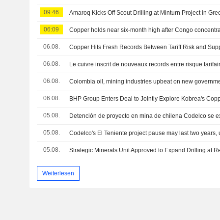
09:46
Amaroq Kicks Off Scout Drilling at Minturn Project in Gr
06:09
Copper holds near six-month high after Congo concentra
06.08.
Copper Hits Fresh Records Between Tariff Risk and Supp
06.08.
Le cuivre inscrit de nouveaux records entre risque tarifaire
06.08.
Colombia oil, mining industries upbeat on new governm
06.08.
BHP Group Enters Deal to Jointly Explore Kobrea's Coppe
05.08.
05.08.
Codelco's El Teniente project pause may last two years,
05.08.
Weiterlesen