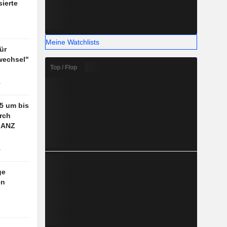
ierte
Meine Watchlists
ür
wechsel"
Top / Flop
r
25 um bis
rch
 ANZ
r
ge
en