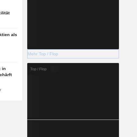
lität
tien als
Mehr Top / Flop
 in
Top / Flop
chärft
r