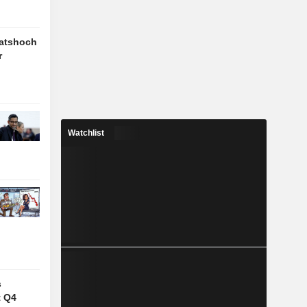
natshoch
r
Watchlist
s
t Q4