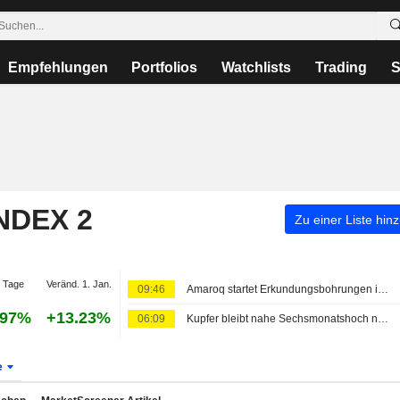
Empfehlungen
Portfolios
Watchlists
Trading
S
NDEX 2
Zu einer Liste hin
 Tage
Veränd. 1. Jan.
09:46
Amaroq startet Erkundungsbohrungen im Minturn-Projekt in Grönland
.97%
+13.23%
06:09
Kupfer bleibt nahe Sechsmonatshoch nach Kongos Exportverbot für Konzentrate
e