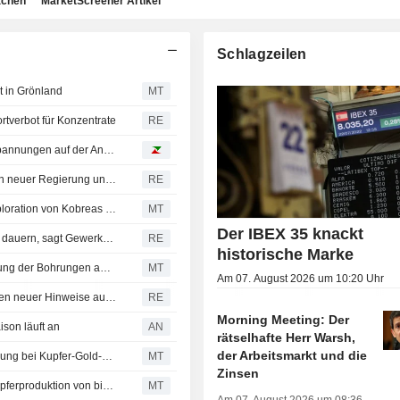
achen
MarketScreener Artikel
Schlagzeilen
t in Grönland
MT
tverbot für Konzentrate
RE
Kupfer erreicht neue Rekorde zwischen Zollrisiko und Spannungen auf der Angebotsseite
Kolumbiens Öl- und Bergbauindustrie optimistisch wegen neuer Regierung und fordert rasche Änderungen
RE
BHP Group schließt Vereinbarung zur gemeinsamen Exploration von Kobreas Kupferprojekten in Argentinien
MT
Der IBEX 35 knackt
Codelcos Projektpause in El Teniente könnte zwei Jahre dauern, sagt Gewerkschaft
RE
historische Marke
Strategic Minerals Unit erhält Genehmigung zur Ausweitung der Bohrungen am Redmoor-Wolfram-Zinn-Kupfer-Projekt in Großbritannien
MT
Am 07. August 2026 um 10:20 Uhr
Chiles Codelco stoppt Ausbau der Mine El Teniente wegen neuer Hinweise auf seismisches Risiko
RE
Morning Meeting: Der
ison läuft an
AN
rätselhafte Herr Warsh,
der Arbeitsmarkt und die
Solstice Minerals entdeckt hochgradige Goldmineralisierung bei Kupfer-Gold-Projekt in Westaustralien
MT
Zinsen
Aeris Resources erwartet im Geschäftsjahr 2027 eine Kupferproduktion von bis zu 27.000 Tonnen
MT