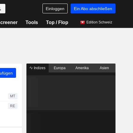
Einloggen
Ein Abo abschließen
creener
Tools
Top / Flop
Edition Schweiz
Indizes
Europa
Amerika
Asien
zufügen
MT
RE