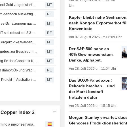
Am 07. August 2026 um 08:36
FireFly Metals: Bohrungen in Kanada-Projekt für Kupfer und Gold zeigen starke Kontinuität der Mineralisierung und hohe Gehalte
MT
Uhr
LatAm-Anlagen geben bei festem Dollar nach und steuern dennoch auf kräftige Monatsgewinne zu
RE
Kupfer bleibt nahe Sechsmo
nach Kongos Exportverbot fü
Aeris Resources erhöht Mineralressourcen- und Erzreserve-Schätzungen nach Übernahme zweier Lagerstätten; Aktie legt um 3% zu
MT
Konzentrate
Glencores Kupferförderung steigt um 15%, Marketing-EBIT soll robust bei 3,3 Mrd. USD liegen
RE
Am 07. August 2026 um 06:09 Uhr
Transition Metals startet Explorationsprogramm 2026 am Projekt Pike Warden in Yukon
MT
Der S&P 500 nahe an
Troilus Mining erhält Unterstützung der Regierung von Quebec zur Beschleunigung der Genehmigungen
MT
40% Gewinnwachstum.
Danke, Alphabet.
GT Resources erhält 10-Jahres-Explorationsgenehmigung für das Canalask-Kupfer-Nickel-Projekt
MT
Am 28. Juli 2026 um 11:04 Uhr
Kupferpreise steigen: Waffenruhe zwischen USA und Iran dämpft Öl- und Wachstumsängste
RE
Forgent will zweite Bohrphase am Peak-Hill-Gold-Kupfer-Projekt in Australien starten
MT
Das SOXX-Paradoxon:
Rekorde brechen… und
der Markt bestraft
trotzdem dafür
Am 23. Juli 2026 um 15:15 Uhr
 Copper Index 2
Morgan Stanley erwartet, das
Glencores Produktionsberich
Cobre se mantiene por encima de 14.000 dólares, en camino a mejor semana desde mayo