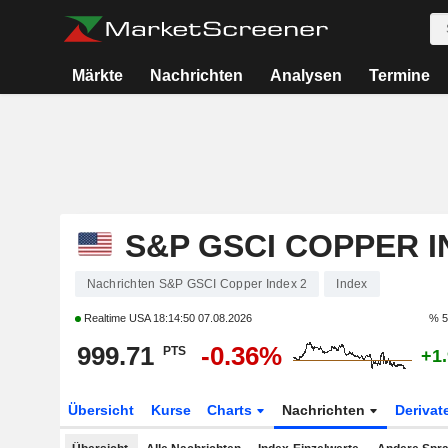
Märkte
Nachrichten
Analysen
Termine
S&P GSCI COPPER I
Nachrichten S&P GSCI Copper Index 2
Index
Realtime USA
18:14:50 07.08.2026
% 5
999.71
-0.36%
PTS
+1
Übersicht
Kurse
Charts
Nachrichten
Derivat