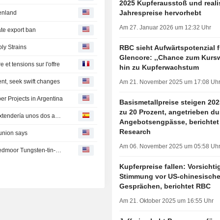
2025 Kupferausstoß und realis
Jahrespreise hervorhebt
eenland
Am 27. Januar 2026 um 12:32 Uhr
te export ban
RBC sieht Aufwärtspotenzial f
ly Strains
Glencore: ,,Chance zum Kurs
 et tensions sur l'offre
hin zu Kupferwachstum
ent, seek swift changes
Am 21. November 2025 um 17:08 Uh
r Projects in Argentina
Basismetallpreise steigen 20
zu 20 Prozent, angetrieben du
Detención de proyecto en mina de chilena Codelco se extendería unos dos años: líder sindical
Angebotsengpässe, berichtet
Research
 union says
Am 06. November 2025 um 05:58 Uh
Strategic Minerals Unit Approved to Expand Drilling at Redmoor Tungsten-tin-copper Project in UK
Kupferpreise fallen: Vorsichti
Stimmung vor US-chinesisch
Gesprächen, berichtet RBC
Am 21. Oktober 2025 um 16:55 Uhr