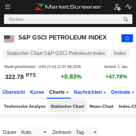
S&P GSCI PETROLEUM INDEX
322.78
PTS
+0.83%
S&P GSCI PETROLEUM INDEX
Statischer Chart S&P GSCI Petroleum Index
Index
Markt geschlossen - USA
21:43:22 07.08.2026
Veränd. 1. Jan.
PTS
+0.83%
322.78
+47.78%
Übersicht
Kurse
Charts
Nachrichten
Derivate
Technische Analyse
Statischer Chart
News-Chart
Index-C
Dauer
Zeitraum