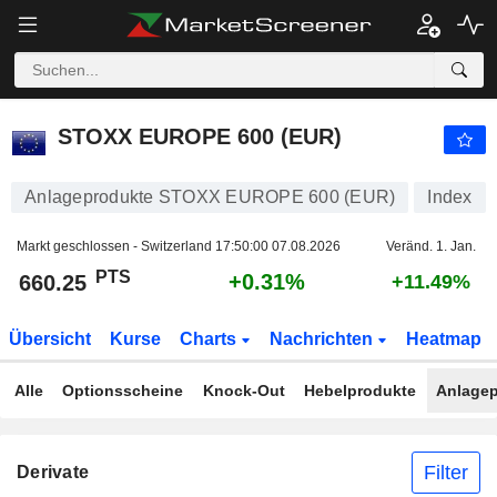
STOXX EUROPE 600 (EUR)
660.25
PTS
+0.31%
STOXX EUROPE 600 (EUR)
Anlageprodukte STOXX EUROPE 600 (EUR)
Index
Markt geschlossen - Switzerland
17:50:00 07.08.2026
Veränd. 1. Jan.
PTS
+0.31%
660.25
+11.49%
Übersicht
Kurse
Charts
Nachrichten
Heatmap
Alle
Optionsscheine
Knock-Out
Hebelprodukte
Anlagep
Filter
Derivate