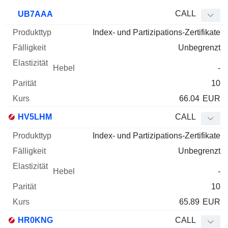
WKN
Typ
Produkttyp
Fälligkeit
Elastizität
Hebel
Parität
CALL
UB7AAA
Index- und Partizipations-Zertifikate
Unbegrenzt
-
10
66.04
EUR
HV5LHM
CALL
Index- und Partizipations-Zertifikate
Unbegrenzt
-
10
65.89
EUR
HR0KNG
CALL