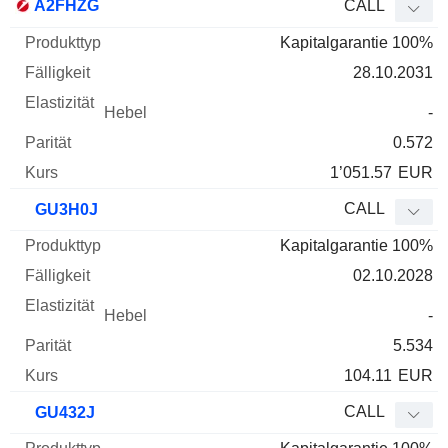
A2FHZG
CALL
Kapitalgarantie 100%
28.10.2031
-
0.572
1’051.57
EUR
CALL
GU3H0J
Kapitalgarantie 100%
02.10.2028
-
5.534
104.11
EUR
CALL
GU432J