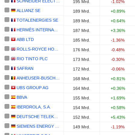
SCHNEIDER ELECTRIC SE
195 Mrd.
-1.02%
ALLIANZ SE
189 Mrd.
+0.89%
TOTALENERGIES SE
189 Mrd.
+0.64%
HERMÈS INTERNATIONAL
187 Mrd.
+3.36%
ABB LTD
185 Mrd.
-1.36%
ROLLS-ROYCE HOLDINGS PLC
176 Mrd.
-0.48%
RIO TINTO PLC
173 Mrd.
-0.30%
SAFRAN
172 Mrd.
-0.06%
ANHEUSER-BUSCH INBEV SA/NV
168 Mrd.
+0.81%
UBS GROUP AG
164 Mrd.
+0.36%
BBVA
155 Mrd.
+1.69%
IBERDROLA, S.A.
154 Mrd.
+0.58%
DEUTSCHE TELEKOM AG
152 Mrd.
+5.43%
SIEMENS ENERGY AG
149 Mrd.
-1.19%