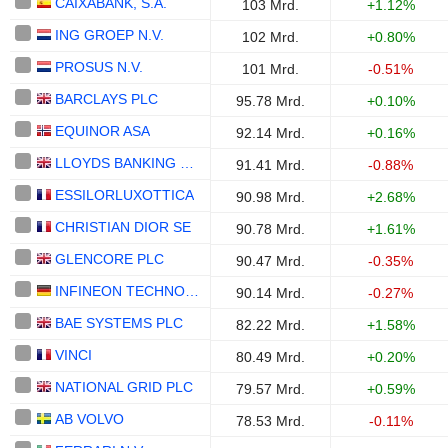
CAIXABANK, S.A.
103 Mrd.
+1.12%
ING GROEP N.V.
102 Mrd.
+0.80%
PROSUS N.V.
101 Mrd.
-0.51%
BARCLAYS PLC
95.78 Mrd.
+0.10%
EQUINOR ASA
92.14 Mrd.
+0.16%
LLOYDS BANKING GROUP PLC
91.41 Mrd.
-0.88%
ESSILORLUXOTTICA
90.98 Mrd.
+2.68%
CHRISTIAN DIOR SE
90.78 Mrd.
+1.61%
GLENCORE PLC
90.47 Mrd.
-0.35%
INFINEON TECHNOLOGIES AG
90.14 Mrd.
-0.27%
BAE SYSTEMS PLC
82.22 Mrd.
+1.58%
VINCI
80.49 Mrd.
+0.20%
NATIONAL GRID PLC
79.57 Mrd.
+0.59%
AB VOLVO
78.53 Mrd.
-0.11%