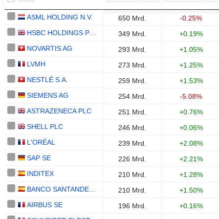
ASML HOLDING N.V.
650 Mrd.
-0.25%
HSBC HOLDINGS PLC
349 Mrd.
+0.19%
NOVARTIS AG
293 Mrd.
+1.05%
LVMH
273 Mrd.
+1.25%
NESTLÉ S.A.
259 Mrd.
+1.53%
SIEMENS AG
254 Mrd.
-5.08%
ASTRAZENECA PLC
251 Mrd.
+0.76%
SHELL PLC
246 Mrd.
+0.06%
L'ORÉAL
239 Mrd.
+2.08%
SAP SE
226 Mrd.
+2.21%
INDITEX
210 Mrd.
+1.28%
BANCO SANTANDER, S.A.
210 Mrd.
+1.50%
AIRBUS SE
196 Mrd.
+0.16%