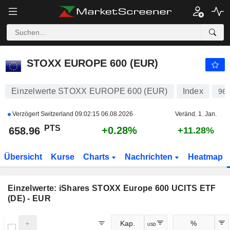
STOXX EUROPE 600 (EUR)
658.45
PTS
+0.20%
STOXX EUROPE 600 (EUR)
Einzelwerte STOXX EUROPE 600 (EUR)
Index
96
Verzögert Switzerland
09:02:15 06.08.2026
Veränd. 1. Jan.
PTS
+0.28%
658.96
+11.28%
Übersicht
Kurse
Charts
Nachrichten
Heatmap
Einzelwerte:
iShares STOXX Europe 600 UCITS ETF
(DE) - EUR
Kap.
%
USD