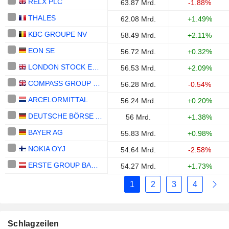
RELX PLC
63.87 Mrd.
-1.88%
THALES
62.08 Mrd.
+1.49%
KBC GROUPE NV
58.49 Mrd.
+2.11%
EON SE
56.72 Mrd.
+0.32%
LONDON STOCK EXCHANGE GROUP PLC
56.53 Mrd.
+2.09%
COMPASS GROUP PLC
56.28 Mrd.
-0.54%
ARCELORMITTAL
56.24 Mrd.
+0.20%
DEUTSCHE BÖRSE AG
56 Mrd.
+1.38%
BAYER AG
55.83 Mrd.
+0.98%
NOKIA OYJ
54.64 Mrd.
-2.58%
ERSTE GROUP BANK AG
54.27 Mrd.
+1.73%
1
2
3
4
Schlagzeilen