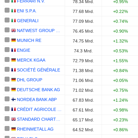
FERRARI N.V.
78.34 Mrd.
+0.95%
ENI S.P.A.
77.68 Mrd.
+0.22%
GENERALI
77.09 Mrd.
+0.74%
NATWEST GROUP PLC
76.45 Mrd.
+0.90%
MUNICH RE
74.75 Mrd.
+1.32%
ENGIE
74.3 Mrd.
+0.53%
MERCK KGAA
72.79 Mrd.
+1.55%
SOCIÉTÉ GÉNÉRALE
71.38 Mrd.
+0.84%
DHL GROUP
71.06 Mrd.
+0.05%
DEUTSCHE BANK AG
71.02 Mrd.
+0.75%
NORDEA BANK ABP
67.83 Mrd.
+1.24%
CRÉDIT AGRICOLE S.A.
67.61 Mrd.
+0.98%
STANDARD CHARTERED PLC
65.17 Mrd.
+0.23%
RHEINMETALL AG
64.52 Mrd.
+0.86%