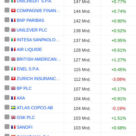
UNICREDIT S.P.A.
147 Mrd.
+0.77%
COMPAGNIE FINANCIERE RICHEMONT
144 Mrd.
+0.74%
BNP PARIBAS
142 Mrd.
+0.80%
UNILEVER PLC
138 Mrd.
+0.52%
INTESA SANPAOLO S.P.A.
137 Mrd.
+0.95%
AIR LIQUIDE
128 Mrd.
+0.61%
BRITISH AMERICAN TOBACCO P.L.C.
127 Mrd.
+1.27%
ENEL S.P.A.
115 Mrd.
+0.45%
ZURICH INSURANCE GROUP LTD
112 Mrd.
-3.08%
BP PLC
107 Mrd.
+0.17%
AXA
104 Mrd.
+0.81%
ATLAS COPCO AB
104 Mrd.
-0.19%
GSK PLC
103 Mrd.
+1.51%
SANOFI
103 Mrd.
+0.68%