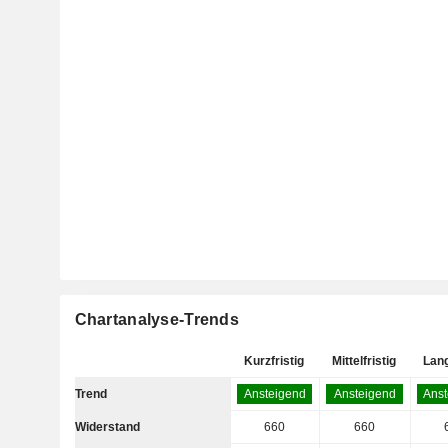
Chartanalyse-Trends
Kurzfristig
Mittelfristig
Lang
Trend
Ansteigend
Ansteigend
Ans
Widerstand
660
660