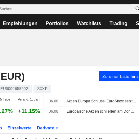
Empfehlungen
Portfolios
Watchlists
Trading
S
(EUR)
Zu einer Liste hin
EU0009658202
SXXP
5 Tage
Veränd. 1. Jan.
06.08.
Aktien Europa Schluss: EuroStoxx setzt Rekordlauf fort - Nahost-Hoffnung
.27%
+11.15%
06.08.
Europäische Aktien schließen am Donnerstag uneinheitlich, Anleger beobachten Gespräche über Iran-Deal
p
Einzelwerte
Derivate