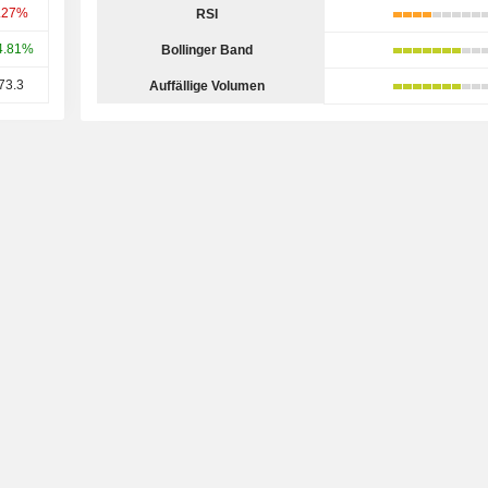
.27%
RSI
4.81%
Bollinger Band
73.3
Auffällige Volumen