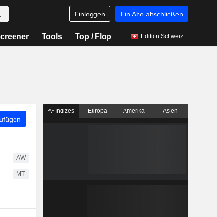
Einloggen
Ein Abo abschließen
creener
Tools
Top / Flop
Edition Schweiz
Indizes
Europa
Amerika
Asien
zufügen
AW
MT