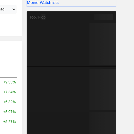
Meine Watchlists
Top / Flop
+9.55%
+7.34%
+6.32%
+5.97%
+5.27%