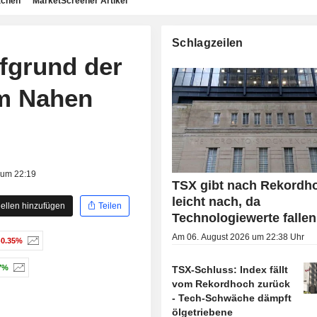
achen
MarketScreener Artikel
Schlagzeilen
ufgrund der
m Nahen
 um 22:19
TSX gibt nach Rekordh
leicht nach, da
ellen hinzufügen
Teilen
Technologiewerte fallen
Am 06. August 2026 um 22:38 Uhr
-0.35%
7%
TSX-Schluss: Index fällt
vom Rekordhoch zurück
- Tech-Schwäche dämpft
ölgetriebene