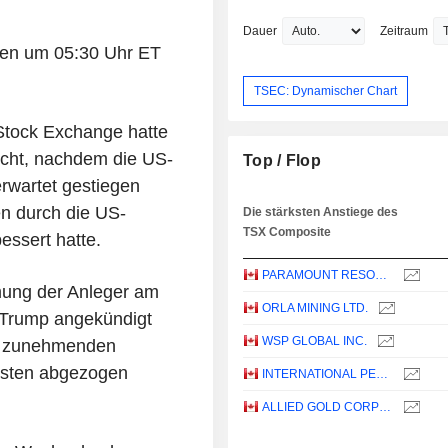
Dauer
Zeitraum
gen um 05:30 Uhr ET
TSEC: Dynamischer Chart
Stock Exchange hatte
icht, nachdem die US-
Top / Flop
erwartet gestiegen
n durch die US-
Die stärksten Anstiege des
TSX Composite
ssert hatte.
PARAMOUNT RESOURCES LTD.
mung der Anleger am
ORLA MINING LTD.
Trump angekündigt
WSP GLOBAL INC.
er zunehmenden
sten abgezogen
INTERNATIONAL PETROLEUM CORPORATION
ALLIED GOLD CORPORATION