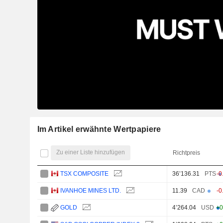
Im Artikel erwähnte Wertpapiere
Zu einer Liste hinzufügen
Richtpreis
TSX COMPOSITE
36’136.31
PTS
-0
IVANHOE MINES LTD.
11.39
CAD
-0
GOLD
4’264.04
USD
+0