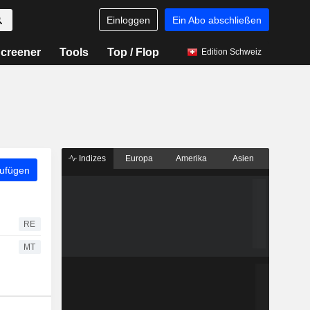
Einloggen
Ein Abo abschließen
creener
Tools
Top / Flop
Edition Schweiz
Indizes
Europa
Amerika
Asien
zufügen
RE
MT