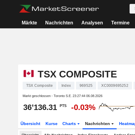
Märkte
Nachrichten
Analysen
Termine
TSX COMPOSITE
TSX Composite
Index
969525
XC0009695252
Markt geschlossen - Toronto S.E.
23:27:44 06.08.2026
36’136.31
-0.03%
PTS
Übersicht
Kurse
Charts
Nachrichten
Heatma