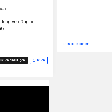
ada
attung von Ragini
e)
Detaillierte Heatmap
uellen hinzufügen
Teilen