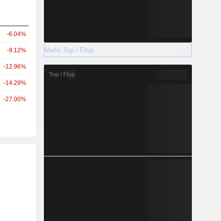
-6.04%
Mehr Top / Flop
-9.12%
-12.96%
Top / Flop
-14.29%
-27.00%