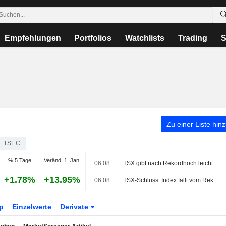
Empfehlungen
Portfolios
Watchlists
Trading
S
Zu einer Liste hin
TSEC
% 5 Tage
Veränd. 1. Jan.
06.08.
TSX gibt nach Rekordhoch leicht nach, da Technologiewerte fallen
+1.78%
+13.95%
06.08.
TSX-Schluss: Index fällt vom Rekordhoch zurück - Tech-Schwäche dämpft ölgetriebene Energiegewinne
p
Einzelwerte
Derivate