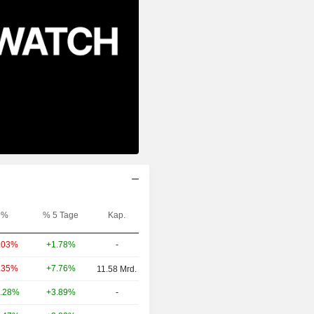
%
% 5 Tage
Kap.
+1.78%
-
.03%
+7.76%
.35%
11.58 Mrd.
+3.89%
-
.28%