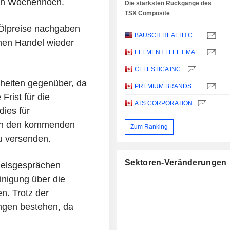
ein Wochenhoch.
Die stärksten Rückgänge des
TSX Composite
 Ölpreise nachgaben
BAUSCH HEALTH COMPANIES INC.
hen Handel wieder
ELEMENT FLEET MANAGEMENT CORP.
CELESTICA INC.
rheiten gegenüber, da
PREMIUM BRANDS HOLDINGS CORPORATION
Frist für die
ATS CORPORATION
ies für
, in den kommenden
Zum Ranking
u versenden.
Sektoren-Veränderungen
delsgesprächen
inigung über die
n. Trotz der
ungen bestehen, da