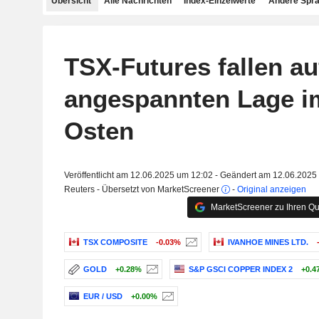
Übersicht
Alle Nachrichten
Index-Einzelwerte
Andere Spr
TSX-Futures fallen a
angespannten Lage i
Osten
Veröffentlicht am 12.06.2025 um 12:02 - Geändert am 12.06.2025
Reuters - Übersetzt von MarketScreener
-
Original anzeigen
MarketScreener zu Ihren Qu
TSX COMPOSITE
-0.03%
IVANHOE MINES LTD.
GOLD
+0.28%
S&P GSCI COPPER INDEX 2
+0.4
EUR / USD
+0.00%