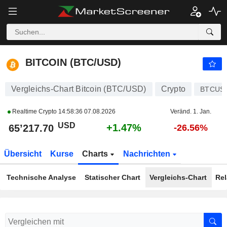
BITCOIN (BTC/USD)
65’217.70
$
+1.47%
BITCOIN (BTC/USD)
Vergleichs-Chart Bitcoin (BTC/USD)
Crypto
BTCUS
Realtime Crypto
14:58:36 07.08.2026
Veränd. 1. Jan.
USD
+1.47%
65’217.70
-26.56%
Übersicht
Kurse
Charts
Nachrichten
Technische Analyse
Statischer Chart
Vergleichs-Chart
Rel