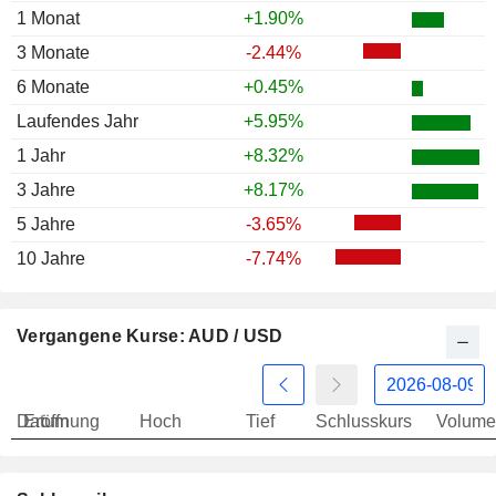
1 Monat
+1.90%
1996
+7.00%
3 Monate
-2.44%
1995
-4.19%
6 Monate
+0.45%
1994
+14.17%
Laufendes Jahr
+5.95%
1993
-1.54%
1 Jahr
+8.32%
1992
-9.05%
3 Jahre
+8.17%
1991
-1.79%
5 Jahre
-3.65%
10 Jahre
-7.74%
Vergangene Kurse: AUD / USD
Datum
Eröffnung
Hoch
Tief
Schlusskurs
Volume