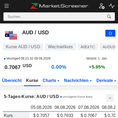
AUD / USD
0.706
AUD / USD
Kurse AUD / USD
Wechselkurs
A0E4TC
AUDUS
Verzögert
06:21:32 09.08.2026
Veränd. 1. Jan.
USD
0.00%
0.7067
+5.95%
Übersicht
Kurse
Charts
Nachrichten
Derivate
5-Tages-Kurse: AUD / USD
verzögerte Kurse Autre
05.08.2026
06.08.2026
07.08.2026
08.08.2
Kurs
$ 0.7057
$ 0.7033
$ 0.7067
$ 0.70