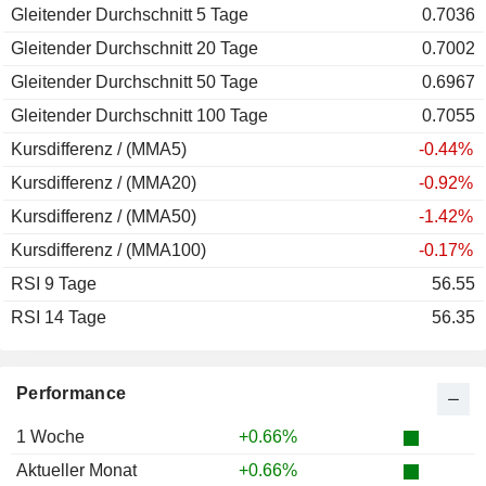
Gleitender Durchschnitt 5 Tage
2011
-0.06%
0.7036
Gleitender Durchschnitt 20 Tage
2010
+13.98%
0.7002
Gleitender Durchschnitt 50 Tage
2009
+27.51%
0.6967
Gleitender Durchschnitt 100 Tage
2008
-19.59%
0.7055
Kursdifferenz / (MMA5)
2007
+10.94%
-0.44%
Kursdifferenz / (MMA20)
2006
+7.60%
-0.92%
Kursdifferenz / (MMA50)
2005
-6.22%
-1.42%
Kursdifferenz / (MMA100)
2004
+4.03%
-0.17%
RSI 9 Tage
2003
+34.00%
56.55
RSI 14 Tage
2002
+9.85%
56.35
2001
-8.58%
2000
-14.90%
Performance
1999
+7.33%
1 Woche
+0.66%
1998
-6.00%
Aktueller Monat
+0.66%
1997
-18.12%