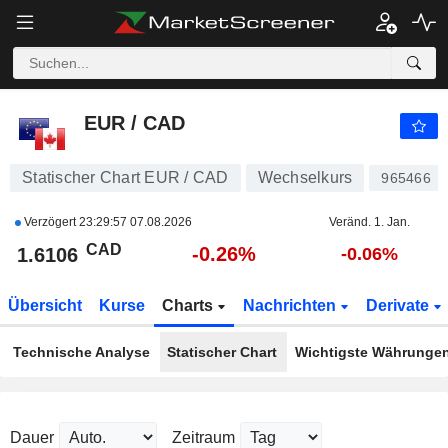
EUR / CAD
1.6106
$
-0.26%
EUR / CAD
Statischer Chart EUR / CAD
Wechselkurs
965466
Verzögert
23:29:57 07.08.2026
Veränd. 1. Jan.
CAD
-0.26%
1.6106
-0.06%
Übersicht
Kurse
Charts
Nachrichten
Derivate
Technische Analyse
Statischer Chart
Wichtigste Währunge
Dauer
Zeitraum