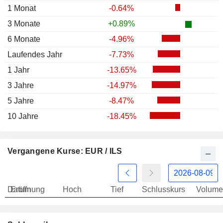
1 Monat
-0.64%
3 Monate
+0.89%
6 Monate
-4.96%
Laufendes Jahr
-7.73%
1 Jahr
-13.65%
3 Jahre
-14.97%
5 Jahre
-8.47%
10 Jahre
-18.45%
Vergangene Kurse: EUR / ILS
Datum
Eröffnung
Hoch
Tief
Schlusskurs
Volume