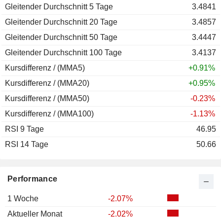
Gleitender Durchschnitt 5 Tage
2011
+4.25%
3.4841
Gleitender Durchschnitt 20 Tage
2010
-12.73%
3.4857
Gleitender Durchschnitt 50 Tage
2009
+2.68%
3.4447
Gleitender Durchschnitt 100 Tage
2008
-5.91%
3.4137
Kursdifferenz / (MMA5)
2007
+1.09%
+0.91%
Kursdifferenz / (MMA20)
2006
+2.03%
+0.95%
Kursdifferenz / (MMA50)
2005
-7.38%
-0.23%
Kursdifferenz / (MMA100)
2004
+7.12%
-1.13%
RSI 9 Tage
2003
+12.93%
46.95
RSI 14 Tage
2002
+24.55%
50.66
2001
+3.85%
2000
-9.87%
Performance
1 Woche
-2.07%
Aktueller Monat
-2.02%