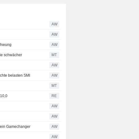
AW
AW
Schwung
AW
tie schwächer
MT
AW
chte belasten SMI
AW
MT
+10,0
RE
AW
AW
kein Gamechanger
AW
AW