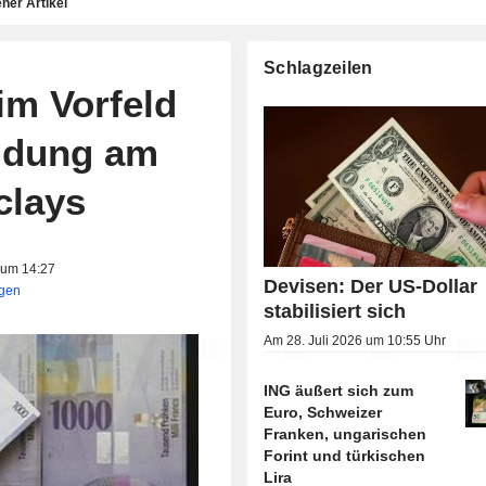
ner Artikel
Schlagzeilen
im Vorfeld
idung am
clays
 um 14:27
Devisen: Der US-Dollar
igen
stabilisiert sich
Am 28. Juli 2026 um 10:55 Uhr
ING äußert sich zum
Euro, Schweizer
Franken, ungarischen
Forint und türkischen
Lira