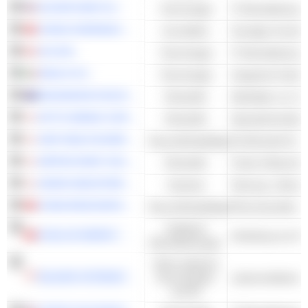
ACCENTURE PLC
Technologie
CHINA OVERSEAS PROPERTY HOLDINGS LIMITED
Immobilien
CGI INC.
Technologie
SESA S.P.A.
Technologie
Integrierte Hardw
MACMAHON HOLDINGS LIMITED
Rohstoffe
NITTO DENKO CORPORATION
Rohstoffe
Spezialchemikali
SHIP HEALTHCARE HOLDINGS, INC.
Gesundheitspflege
NIPPON PAINT HOLDINGS CO., LTD.
Rohstoffe
Farbe & Beschich
DAIKIN INDUSTRIES,LTD.
Industrie
Heizung, Lüftung
CHINA RESOURCES PHARMACEUTICAL GROUP LIMITED
Gesundheitspflege
Pharmazeutika - 
Kollektive
KUNLUN ENERGY COMPANY LIMITED
Verteilung von E
Dienstleistungen
Nicht-zyklische
WILMAR INTERNATIONAL LIMITED
Konsumgüter
Lebensmittelvera
und DL