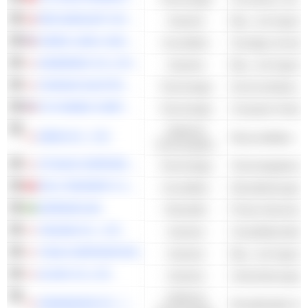
PER AARSLEFF HOLDING A/S
Industrie
Bau- und Ingenie
JONES LANG LASALLE INCORPORATED
Immobilien
KANDENKO CO.,LTD.
Industrie
Bau- und Ingenie
FURUNO ELECTRIC CO., LTD.
Technologie
TD SYNNEX CORPORATION
Technologie
Computer-Hardwa
Zyklische
SERIA CO., LTD.
Discountläden - 
Konsumgüter
OTSUKA CORPORATION
Technologie
POLY PROPERTY SERVICES CO., LTD.
Immobilien
GRÄNGES AB
Rohstoffe
Primär-Aluminium
TAKUMA CO., LTD.
Industrie
TODA CORPORATION
Industrie
Bau- und Ingenie
ALSOK CO.,LTD.
Industrie
Zyklische
SHIMAMURA CO., LTD.
Einzelhändler fü