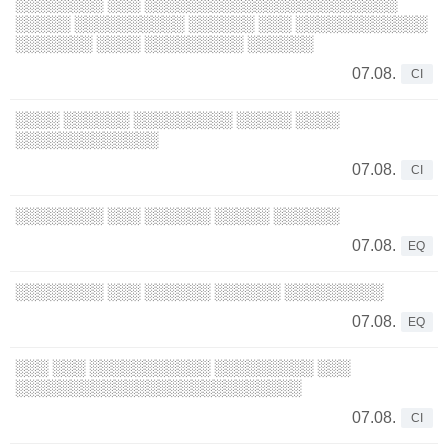
░░░░░░░░ ░░░ ░░░░░░░░░░░░░░░░░░░░░░░
░░░░░ ░░░░░░░░░░ ░░░░░░ ░░░ ░░░░░░░░░░░░
░░░░░░░ ░░░░ ░░░░░░░░░ ░░░░░░
07.08.
CI
░░░░ ░░░░░░ ░░░░░░░░░ ░░░░░ ░░░░
░░░░░░░░░░░░░
07.08.
CI
░░░░░░░░ ░░░ ░░░░░░ ░░░░░ ░░░░░░
07.08.
EQ
░░░░░░░░ ░░░ ░░░░░░ ░░░░░░ ░░░░░░░░░
07.08.
EQ
░░░ ░░░ ░░░░░░░░░░░ ░░░░░░░░░ ░░░
░░░░░░░░░░░░░░░░░░░░░░░░░░
07.08.
CI