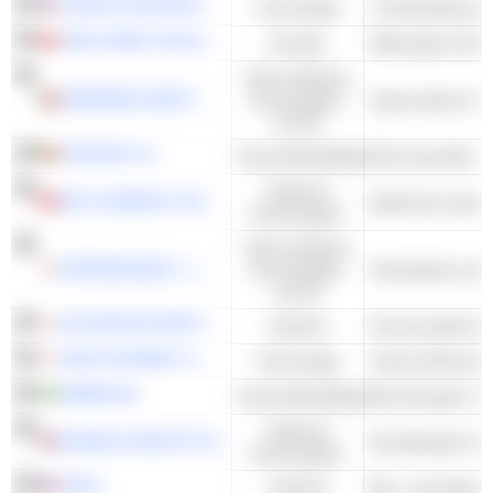
LEIDOS HOLDINGS, INC.
Technologie
CIMC ENRIC HOLDINGS LIMITED
Energie
Nicht-zyklische
JERÓNIMO MARTINS, SGPS, S.A.
Konsumgüter
Supermärkte & V
und DL
FAGRON N.V.
Gesundheitspflege
Pharmazeutika - 
Zyklische
BYD COMPANY LIMITED
Elektrische (alte
Konsumgüter
Nicht-zyklische
MORINAGA&CO., LTD.
Konsumgüter
Schokolade und 
und DL
DAI NIPPON PRINTING CO., LTD.
Industrie
GMO INTERNET GROUP, INC.
Technologie
Internet-Dienste 
AMBEA AB
Gesundheitspflege
Zyklische
DUNELM GROUP PLC
Konsumgüter
VINCI
Industrie
Bau- und Ingenie