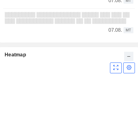
07.08.
MT
░░░░░░░░░ ░░░░░░░░░░░░░ ░░░░░ ░░░ ░░░ ░░
░░░ ░░░░░░░░░░░ ░░░░░░ ░░ ░░ ░░░░░░░░░░
07.08.
MT
Heatmap