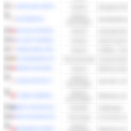
NIHON M&A CENTER HOLDINGS INC.
Industrie
Management-Bera
Zyklische
GOLDWIN INC.
Konsumgüter
HAITIAN INTERNATIONAL HOLDINGS LIMITED
Industrie
Industrielle Masc
ALLISON TRANSMISSION HOLDINGS, INC.
Industrie
YANGZIJIANG SHIPBUILDING (HOLDINGS) LTD.
Industrie
Schiffbau - Ander
FLATEXDEGIRO SE
Finanzwirtschaft
WASION HOLDINGS LIMITED
Industrie
Elektrische Mess
Zyklische
SUZUKI MOTOR CORPORATION
Konsumgüter
Zyklische
LI NING COMPANY LIMITED
Konsumgüter
WEST AFRICAN RESOURCES LIMITED
Rohstoffe
Goldbergbau
PDD HOLDINGS INC.
Technologie
E-Commerce & Au
Zyklische
BOSIDENG INTERNATIONAL HOLDINGS LIMITED