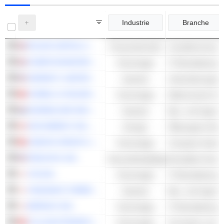
Industrie
Branche
POLAR CAPITAL HOLDINGS PLC
Finanzwirtschaft
COMPUTACENTER PLC
Technologie
GENPACT LIMITED
Industrie
COWELL E HOLDINGS INC.
Technologie
KONINKLIJKE HEIJMANS N.V.
Industrie
Bau- und Ingenie
CES ENERGY SOLUTIONS CORP.
Energie
LENOVO GROUP LIMITED
Technologie
Computer-Hardwa
PROGYNY, INC.
Gesundheitspflege
TISI INC.
Technologie
TAKASAGO THERMAL ENGINEERING CO., LTD.
Industrie
Bau- und Ingenie
BIPROGY INC.
Technologie
TCL ELECTRONICS HOLDINGS LIMITED
Technologie
Fernsehen und V