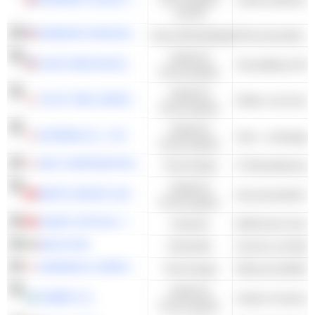
und DL
HARMONY BIOSCIENCES HOLDINGS, INC.
Gesundheitspflege
Pharmazeutika - 
Zyklische
YUM CHINA HOLDINGS, INC.
Schnelldienst-Re
Konsumgüter
Zyklische
TOYO TIRE CORPORATION
Konsumgüter
Zyklische
NITERRA CO., LTD.
Konsumgüter
NEC CORPORATION
Technologie
Zyklische
MINTH GROUP LIMITED
Karosserieteile f
Konsumgüter
SUNNY OPTICAL TECHNOLOGY (GROUP) COMPANY LIMITED
Industrie
BUZZI SPA
Rohstoffe
Zement und Beton
SHIMADZU CORPORATION
Technologie
Zyklische
JUMBO S.A.
Andere Facheinze
Konsumgüter