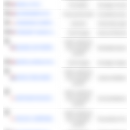
SAVILLS PLC
Immobilien
SCHRODERS PLC
Finanzwirtschaft
OKAMURA CORPORATION
Industrie
TENCENT MUSIC ENTERTAINMENT GROUP
Technologie
Internet-Dienste 
Nicht-zyklische
KEURIG DR PEPPER INC.
Konsumgüter
und DL
AIRTEL AFRICA PLC
Technologie
Nicht-zyklische
AHOLD DELHAIZE N.V.
Konsumgüter
und DL
Nicht-zyklische
MATSUKIYOCOCOKARA & CO.
Konsumgüter
Arzneimitteleinze
und DL
Nicht-zyklische
PALTAC CORPORATION
Konsumgüter
Persönliche Prod
und DL