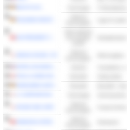
BECHTLE AG
Technologie
Zyklische
FIELMANN GROUP AG
Lager für optisch
Konsumgüter
Nicht-zyklische
UNI-PRESIDENT CHINA HOLDINGS LTD
Konsumgüter
und DL
Zyklische
SEKISUI HOUSE, LTD.
Wohnungsbau - 
Konsumgüter
PAYPAL HOLDINGS, INC.
Industrie
STELLA-JONES INC.
Rohstoffe
Holzprodukte
HEIDELBERG MATERIALS AG
Rohstoffe
Baustoffe - Ander
LY CORPORATION
Technologie
Suchmaschinen
Zyklische
ROUND ONE CORPORATION
Freizeit & Erholu
Konsumgüter
Zyklische
SHENZHOU INTERNATIONAL GROUP HOLDINGS LIMITED
Strickwaren
Konsumgüter