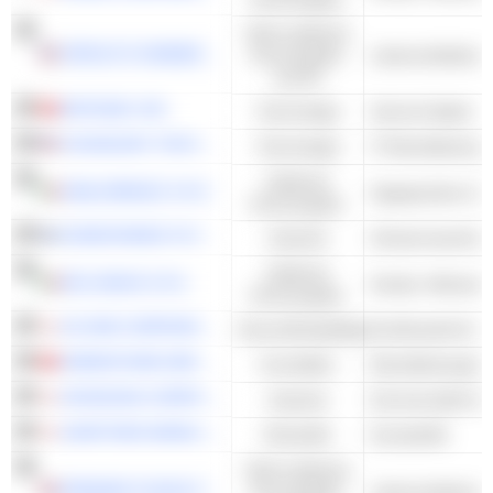
Nicht-zyklische
SPROUTS FARMERS MARKET, INC.
Konsumgüter
und DL
NETEASE, INC.
Technologie
Internet-Spiele
COGNIZANT TECHNOLOGY SOLUTIONS CORPORATION
Technologie
Zyklische
SANLORENZO S.P.A.
Segelyachten & 
Konsumgüter
KONECRANES OYJ
Industrie
Zyklische
DE'LONGHI S.P.A.
Konsumgüter
AS ONE CORPORATION
Gesundheitspflege
GREENTOWN SERVICE GROUP CO. LTD.
Immobilien
HOSHIZAKI CORPORATION
Industrie
Kommerzielle Aus
SUMITOMO BAKELITE COMPANY LIMITED
Rohstoffe
Kunststoffe
Nicht-zyklische
PREMIER FOODS PLC
Konsumgüter
Lebensmittelvera