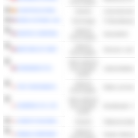
Konsumgüter
CONSTRUCCIONES Y AUXILIAR DE FERROCARRILES, S.A.
Industrie
EPAM SYSTEMS, INC.
Technologie
Zyklische
GENTEX CORPORATION
Autozubehör
Konsumgüter
Zyklische
WATCHES OF SWITZERLAND GROUP PLC
Schmuck- und Uh
Konsumgüter
Nicht-zyklische
CRANSWICK PLC
Konsumgüter
Lebensmittelvera
und DL
Zyklische
THE YOKOHAMA RUBBER COMPANY, LIMITED
Konsumgüter
Nicht-zyklische
SUNDRUG CO.,LTD.
Konsumgüter
und DL
COMSYS HOLDINGS CORPORATION
Industrie
Telekommunikatio
Zyklische
RINNAI CORPORATION
Konsumgüter