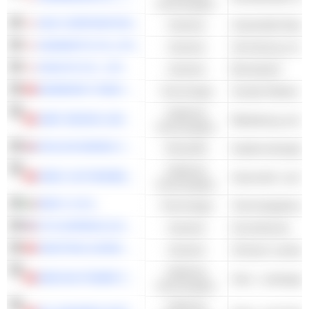
Konsumgüter
NGK CORPORATION
Industrie
KANAMOTO CO.,LTD.
Industrie
KOKUYO CO., LTD.
Industrie
Bürobedarf
NEWBORN TOWN INC.
Technologie
Soziale Medien &
Zyklische
JNBY DESIGN LIMITED
Konsumgüter
ATALAYA MINING COPPER, S.A.
Rohstoffe
Kupfererzbergba
Zyklische
GEELY AUTOMOBILE HOLDINGS LIMITED
Konsumgüter
REPLY S.P.A.
Technologie
ZTO EXPRESS (CAYMAN) INC.
Industrie
Kurierdienste
SINOTRUK (HONG KONG) LIMITED
Industrie
Schwere Lastwa
Zyklische
WEICHAI POWER CO., LTD.
Konsumgüter
Zyklische