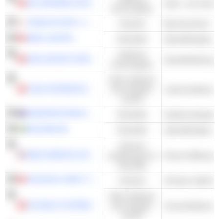
361 DEGREES INTERNATIONAL LIMITED
Sport- und Outd
Konsumgüter
TAKEUCHI MFG. CO., LTD.
Industrie
Baumaschinen
MMG LIMITED
Rohstoffe
Zyklische
ANTA SPORTS PRODUCTS LIMITED
Konsumgüter
Nicht-zyklische
YIHAI INTERNATIONAL HOLDING LTD.
Konsumgüter
Lebensmittelzuta
und DL
SANDFIRE RESOURCES LIMITED
Rohstoffe
Kupfererzbergba
BOLIDEN AB
Rohstoffe
Services
NEW ORIENTAL EDUCATION & TECHNOLOGY GROUP INC.
académiques et
Diverse Bildungsd
éducatifs
ZHUZHOU CRRC TIMES ELECTRIC CO., LTD.
Industrie
Nicht-zyklische
JD HEALTH INTERNATIONAL INC.
Konsumgüter
Arzneimitteleinze
und DL