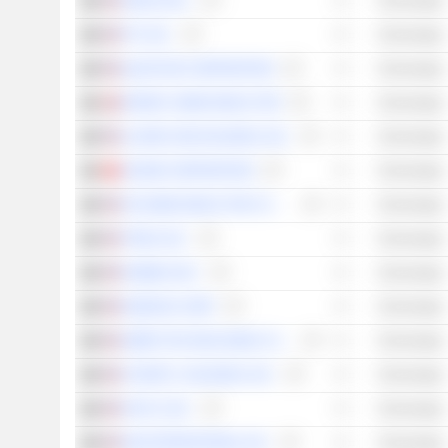
ONDAS INC.
Technologie
PTC INC.
Technologie
QUANTUM CORPORATION
Technologie
NORDIC SEMICONDUCTOR
Technologie
ALARM.COM HOLDINGS, INC.
Technologie
XIAOMI CORPORATION
Technologie
ON SEMICONDUCTOR CORPORATION
Technologie
ITRON, INC.
Technologie
RAMBUS INC.
Technologie
INSEEGO CORP.
Technologie
ZEBRA TECHNOLOGIES CORPORATION
Technologie
KYNDRYL HOLDINGS, INC.
Technologie
FASTLY, INC.
Technologie
DIGI INTERNATIONAL INC.
Technologie