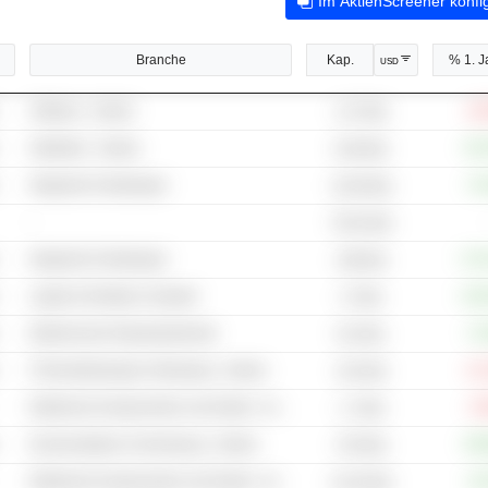
Im AktienScreener konfi
Branche
Kap.
% 1. J
USD
Software - Andere
-16
1.07 Mrd.
Halbleiter - Andere
+53
6.08 Mrd.
Integrierte Schaltungen
+5
10.08 Mrd.
-
78.64 Mrd.
Integrierte Schaltungen
+17
198 Mrd.
Laptop & Desktop-Computer
+11
17 Mrd.
Elektronische Reparaturdienste
+3
514 Mio.
IT-Dienstleistungen & Beratung - Andere
-21
222 Mrd.
Elektrische Komponenten und Geräte - Andere
-5
1.7 Mrd.
Kommunikation & Vernetzung - Andere
+56
479 Mrd.
Elektrische Komponenten und Geräte - Andere
+9
41.65 Mrd.