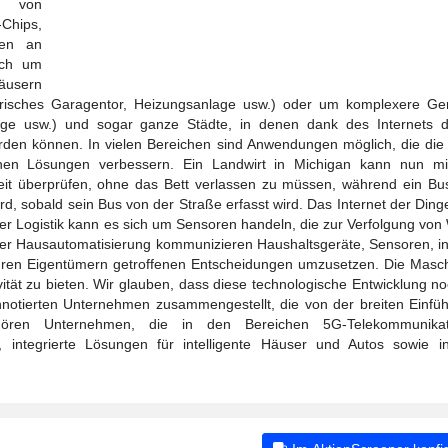
e von
Chips,
gen an
ich um
äusern
trisches Garagentor, Heizungsanlage usw.) oder um komplexere Ge
uge usw.) und sogar ganze Städte, in denen dank des Internets 
en können. In vielen Bereichen sind Anwendungen möglich, die die E
tenen Lösungen verbessern. Ein Landwirt in Michigan kann nun m
eit überprüfen, ohne das Bett verlassen zu müssen, während ein Bus
wird, sobald sein Bus von der Straße erfasst wird. Das Internet der Din
 der Logistik kann es sich um Sensoren handeln, die zur Verfolgung vo
r Hausautomatisierung kommunizieren Haushaltsgeräte, Sensoren, int
ihren Eigentümern getroffenen Entscheidungen umzusetzen. Die Masch
t zu bieten. Wir glauben, dass diese technologische Entwicklung no
nnotierten Unternehmen zusammengestellt, die von der breiten Einfü
ehören Unternehmen, die in den Bereichen 5G-Telekommunika
g, integrierte Lösungen für intelligente Häuser und Autos sowie ind