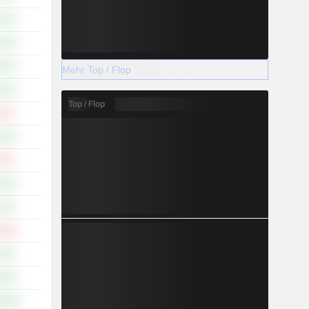
.97%
.55%
.81%
Mehr Top / Flop
.13%
Top / Flop
.23%
.23%
.32%
.01%
.15%
.35%
.78%
.06%
8.49%