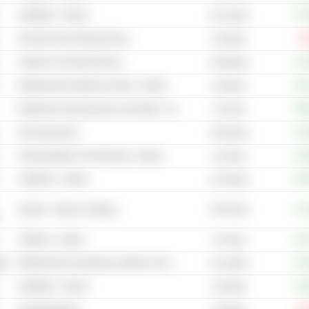
Halbleiter - Andere
+72
44.22 Mrd.
Sicherheit und Überwachung
-5
5.56 Mrd.
Telefone und Smart Phones
+14
4’539 Mrd.
Elektronische Geräte und Teile - Andere
+39
6.93 Mrd.
Elektrische Komponenten und Geräte - Andere
+69
107 Mrd.
Suchmaschinen
+14
4’420 Mrd.
Kommunikation & Vernetzung - Andere
+10
5.01 Mrd.
Halbleiter - Andere
+94
14.34 Mrd.
2’941 Mrd.
Handel - Internet / Katalog
+17
Software - Andere
+53
3.97 Mrd.
ege
Medizinische Ausrüstung, Zubehör und Vertrieb - Andere
+25
31.19 Mrd.
Halbleiter - Andere
+18
3.59 Mrd.