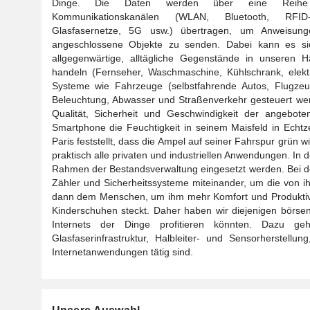
Dinge. Die Daten werden über eine Reih
Kommunikationskanälen (WLAN, Bluetooth, RFID-
Glasfasernetze, 5G usw.) übertragen, um Anweisun
angeschlossene Objekte zu senden. Dabei kann es s
allgegenwärtige, alltägliche Gegenstände in unseren H
handeln (Fernseher, Waschmaschine, Kühlschrank, elek
Systeme wie Fahrzeuge (selbstfahrende Autos, Flugze
Beleuchtung, Abwasser und Straßenverkehr gesteuert werd
Qualität, Sicherheit und Geschwindigkeit der angebo
Smartphone die Feuchtigkeit in seinem Maisfeld in Echtz
Paris feststellt, dass die Ampel auf seiner Fahrspur grün 
praktisch alle privaten und industriellen Anwendungen. In
Rahmen der Bestandsverwaltung eingesetzt werden. Bei de
Zähler und Sicherheitssysteme miteinander, um die von 
dann dem Menschen, um ihm mehr Komfort und Produktivitä
Kinderschuhen steckt. Daher haben wir diejenigen börse
Internets der Dinge profitieren könnten. Dazu g
Glasfaserinfrastruktur, Halbleiter- und Sensorherstellun
Internetanwendungen tätig sind.