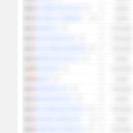
SCHNEIDER ELECTRIC SE
Industrie
ROCKWELL AUTOMATION, INC.
Industrie
GARMIN LTD.
Technologie
ANALOG DEVICES, INC.
Technologie
QUALCOMM INCORPORATED
Technologie
EMERSON ELECTRIC CO.
Industrie
KONTRON AG
Technologie
ABB LTD
Industrie
INTERDIGITAL, INC.
Technologie
BADGER METER, INC.
Industrie
NXP SEMICONDUCTORS N.V.
Technologie
JOHNSON CONTROLS INTERNATIONAL PLC
Industrie
STMICROELECTRONICS N.V.
Technologie