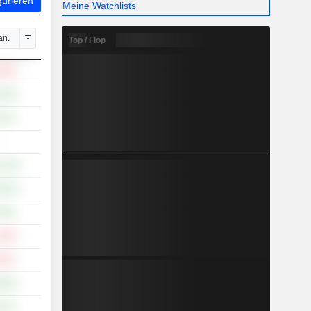
gurieren
Meine Watchlists
an.
Top / Flop
.59%
.76%
.41%
-
4.13%
5.97%
.19%
.19%
.93%
.93%
.27%