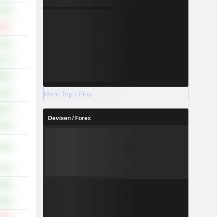
.94%
.20%
.92%
.17%
.85%
.30%
Mehr Top / Flop
.85%
Devisen / Forex
.65%
.95%
.72%
.09%
.28%