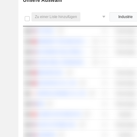
Unsere Auswahl
Zu einer Liste hinzufügen
Industrie
TUYA INC.
Technologie
EMEMORY TECHNOLOGY INC.
Technologie
SKYWORKS SOLUTIONS, INC.
Technologie
HONEYWELL INTERNATIONAL INC.
-
MEDIATEK INC.
Technologie
ADVANTECH CO., LTD.
Technologie
NIPPON CERAMIC CO., LTD.
Technologie
IBM
Technologie
LANDIS+GYR GROUP AG
Industrie
CISCO SYSTEMS, INC.
Technologie
LEGRAND
Industrie