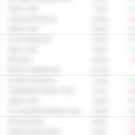
Halbleiter - Andere
+67
7.2 Mrd.
Sicherheit und Überwachung
-25
3.97 Mrd.
Halbleiter - Andere
+17
510 Mrd.
Cloud-Computing-Dienste
+44
104 Mrd.
Software - Andere
+1
349 Mio.
RFID-Systeme
-1
4.99 Mrd.
Betreiber von Satellitendiensten
10.75 Mrd.
Sicherheit und Überwachung
+10
1.73 Mrd.
IT-Dienstleistungen & Beratung - Andere
-53
157 Mio.
Halbleiter - Andere
+12
2.29 Mrd.
Luft- und Raumfahrt & Verteidigung - Andere
+48
1.03 Mrd.
Netzwerk-Ausrüstung
-0
654 Mio.
Integrierte Hardware & Software
-49
249 Mio.