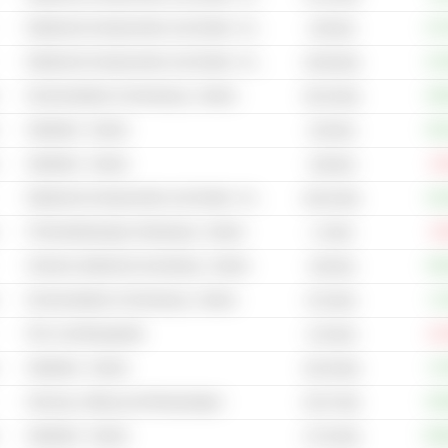
Elektrische Komponenten und Geräte - Andere
+27
195 Mrd.
Elektrische Komponenten und Geräte - Andere
+13
49.98 Mrd.
Kommunikation & Vernetzung - Andere
+48
58.35 Mrd.
Halbleiter - Andere
+39
184 Mrd.
Halbleiter - Andere
-6
168 Mrd.
Elektrische Komponenten und Geräte - Andere
+18
90.63 Mrd.
IT-Dienstleistungen & Beratung - Andere
-6
1.5 Mrd.
Schwere elektrische Ausrüstung - Andere
+39
185 Mrd.
Kommunikation & Vernetzung - Andere
+3
8.53 Mrd.
Prüf- und Messgeräte
-21
4.04 Mrd.
Halbleiter - Andere
+6
58.29 Mrd.
Heizung, Lüftung und Klimaanlagen
+29
93.07 Mrd.
Halbleiter - Andere
+10
47.55 Mrd.