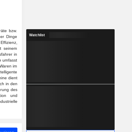
räte bzw.
Watchlist
der Dinge
ffizienz,
it seinem
fahrer in
ge umfasst
n Waren im
elligente
ine dient
ch in den
hrung des
tion und
ustrielle