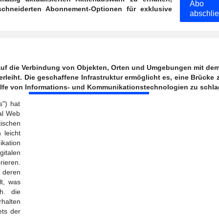
Abo
chneiderten Abonnement-Optionen für exklusive
abschli
h auf die Verbindung von Objekten, Orten und Umgebungen mit dem
verleiht. Die geschaffene Infrastruktur ermöglicht es, eine Brücke
hilfe von Informations- und Kommunikationstechnologien zu schla
s") hat
al Web
ischen
leicht
kation
talen
rieren.
 deren
lt, was
h. die
halten
ets der