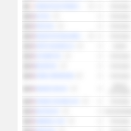
RENESAS ELECTRONICS CORPORATION
Technologie
ADT INC.
Technologie
APPLE INC.
Technologie
SENSATA TECHNOLOGIES HOLDING PLC
Technologie
VERTIV HOLDINGS CO.
Industrie
ALPHABET INC.
Technologie
BELDEN INC.
Technologie
SITIME CORPORATION
Technologie
Zyklische
AMAZON.COM, INC.
Konsumgüter
TENABLE HOLDINGS, INC.
Technologie
DEXCOM, INC.
Gesundheitspfl
AMBARELLA, INC.
Technologie