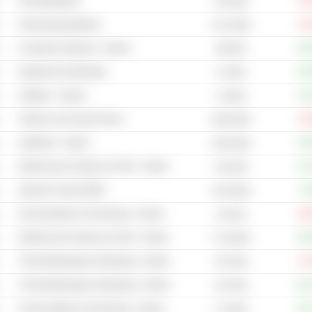
Rundfunkgeräte
-10
5.05 Mrd.
Anwendungssoftware
-15
15.13 Mrd.
Computer-Hardware - Andere
+81
456 Mio.
Integrierte Schaltungen
+24
3.4 Mrd.
Software - Andere
+10
2.8 Mrd.
Telefone und Smart Phones
-33
90.69 Mrd.
Halbleiter - Andere
+44
29.94 Mrd.
Elektronische Geräte und Teile - Andere
+10
4.62 Mrd.
Speicher-Chips (RAM)
+6
10.55 Mrd.
Kommunikation & Vernetzung - Andere
-48
121 Mio.
Elektronische Geräte und Teile - Andere
+50
17.46 Mrd.
IT-Dienstleistungen & Beratung - Andere
-47
3.07 Mrd.
IT-Dienstleistungen & Beratung - Andere
+12
4.07 Mrd.
Kommunikation & Vernetzung - Andere
+91
2.74 Mrd.