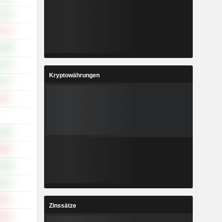
.15%
.77%
0.49%
.27%
Kryptowährungen
.97%
.21%
-
.58%
.96%
4.33%
.21%
.94%
Zinssätze
.50%