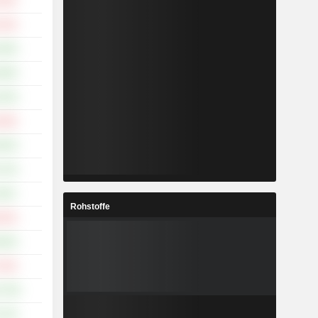
.45%
.24%
.09%
.68%
.33%
.28%
.65%
.73%
.30%
Rohstoffe
.34%
.00%
.33%
2.79%
.75%