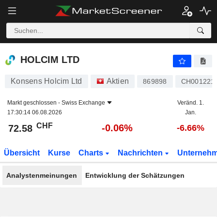
HOLCIM LTD
72.58
CHF
-0.06%
HOLCIM LTD
Konsens Holcim Ltd
Aktien
869898
CH001221
Markt geschlossen -
Swiss Exchange
Veränd. 1.
17:30:14 06.08.2026
Jan.
CHF
-0.06%
72.58
-6.66%
Übersicht
Kurse
Charts
Nachrichten
Unterneh
Analystenmeinungen
Entwicklung der Schätzungen