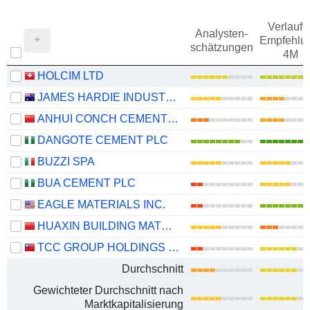
Verlauf d
Analysten-
Empfehlu
schätzungen
4M
HOLCIM LTD
JAMES HARDIE INDUSTRIES PLC
ANHUI CONCH CEMENT COMPANY LIMITED
DANGOTE CEMENT PLC
BUZZI SPA
BUA CEMENT PLC
EAGLE MATERIALS INC.
HUAXIN BUILDING MATERIALS GROUP CO., LTD.
TCC GROUP HOLDINGS CO., LTD.
Durchschnitt
Gewichteter Durchschnitt nach
Marktkapitalisierung