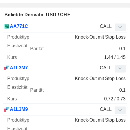
Beliebte Derivate: USD / CHF
WKN
Typ
Produkttyp
Elastizität
Parität
Kurs
AA771C
CALL
Knock-Out mit Stop Loss
0.1
1.44 / 1.45
A1L3M7
CALL
Knock-Out mit Stop Loss
0.1
0.72 / 0.73
A1L3M9
CALL
Knock-Out mit Stop Loss