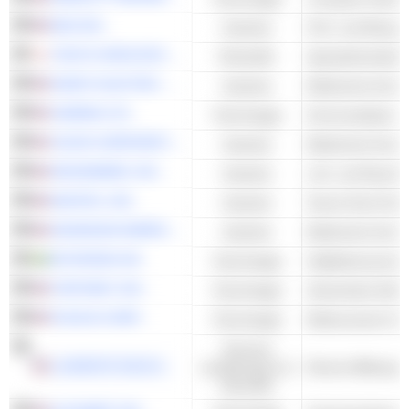
MKS INC.
Industrie
Prüf- und Messge
TOKYO OHKA KOGYO CO., LTD.
Rohstoffe
Spezialchemikali
NVENT ELECTRIC PLC
Industrie
GARMIN LTD.
Technologie
VICOR CORPORATION
Industrie
WOODWARD, INC.
Industrie
MASTEC, INC.
Industrie
Smart Grid & Str
ADVANCED ENERGY INDUSTRIES, INC.
Industrie
MYCRONIC AB
Technologie
FORTINET, INC.
Technologie
Sicherheits-Softw
PLEXUS CORP.
Technologie
Services
LAUREATE EDUCATION, INC.
académiques et
Diverse Bildungsd
éducatifs