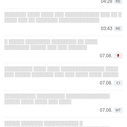
04:28
RE
░░░░░░░ ░░░░ ░░░░ ░░░ ░░░░░░░░░░░ ░░░ ░░ ░
░░░░ ░░░ ░░ ░░░░░░░ ░░░░░░░░░░░░░
03:43
RE
░ ░░░░░ ░░░░░░░░ ░░░░░░░░ ░░ ░░░░
░░░░░░░░ ░░░░░ ░░░ ░░░ ░░░░░░
07.08.
░░░░░░░░░ ░░░░ ░░░░ ░░░░░░░░░░░░░░ ░░░░
░░░ ░░░░░ ░░░░░░░ ░░░ ░░░ ░░░░ ░░░░ ░░░░░
07.08.
CI
░░░░░░░░░░ ░░░░░░░░░ ░░░░░░░░░░░░░░
░░░░░ ░░░░ ░░░░ ░░░ ░░░░
07.08.
MT
░░░░░ ░░░░░░░ ░░░░░░░░░░░ ░