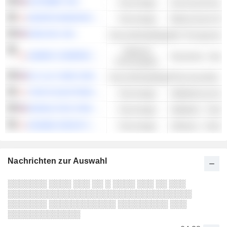
ALPHABET INC.
Technologie
Suchmaschinen
MURATA MANUFACTURING CO., LTD.
Technologie
Elektronische Re
EXELIXIS, INC.
Gesundheitspflege
Bio-Therapeutis
Zyklische
SANRIO COMPANY, LTD.
Konsumgüter
ELI LILLY AND COMPANY
Gesundheitspflege
Pharmazeutika - 
TOKYO ELECTRON LIMITED
Technologie
MONOLITHIC POWER SYSTEMS, INC.
Technologie
Halbleiter - Ander
KONAMI GROUP CORPORATION
Technologie
Software - Ander
Nachrichten zur Auswahl
░░░░░░░ ░░░░ ░░░ ░░ ░ ░░░░ ░░░ ░░ ░░░
░░░░░░░░░░░░░░░░░░░░░░░░░░░░░░░░░
░░░░░░░ ░░░░░░░░░░░░ ░░░░░░░░░ ░░░
░░░░░░░░░░░░░