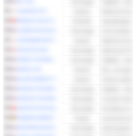
AXT, INC.
Technologie
Halbleiter - Ander
FUJIKURA LTD.
Industrie
WANGUO GOLD GROUP LIMITED
Rohstoffe
LUMENTUM HOLDINGS INC.
Technologie
FURUKAWA ELECTRIC CO., LTD.
Industrie
CELESTICA INC.
Technologie
Elektronische Re
CREDO TECHNOLOGY GROUP HOLDING LTD
Technologie
Halbleiter - Ander
ARGAN, INC.
Industrie
Bau- und Ingenie
BLOOM ENERGY CORPORATION
Industrie
MICRON TECHNOLOGY, INC.
Technologie
Halbleiter - Ander
SEAGATE TECHNOLOGY HOLDINGS PLC
Technologie
Computer-Hardwa
YANGTZE OPTICAL FIBRE AND CABLELIMITED COMPANY
Technologie
Herstellung von 
SIEMENS ENERGY AG
Energie
WESTERN DIGITAL CORPORATION
Technologie
Speichergeräte