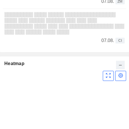
07.08.
ZM
░░░░░░░░░ ░░░░ ░░░░░ ░░░░░░░░░░░░░░░░
░░░░ ░░░ ░░░░░ ░░░░░░ ░░░ ░░░ ░░░
░░░░░░░░░ ░░░░ ░░░ ░░░ ░░░░░░░░░░░░░░ ░░░
░░░ ░░░ ░░░░░ ░░░░ ░░░░
07.08.
CI
Heatmap