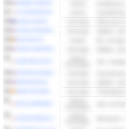
HOWMET AEROSPACE INC.
Industrie
Herstellung von F
IHI CORPORATION
Industrie
Industrielle Masc
CODAN LIMITED
Technologie
SITIME CORPORATION
Technologie
Halbleiter - Ander
HOCHTIEF AG
Industrie
Bau- und Ingenie
NVIDIA CORPORATION
Technologie
Halbleiter - Ander
Zyklische
SUMITOMO ELECTRIC INDUSTRIES, LTD.
Konsumgüter
AFFIRM HOLDINGS, INC.
Technologie
BROADCOM INC.
Technologie
Halbleiter - Ander
INDRA SISTEMAS, S.A.
Technologie
Zyklische
ASICS CORPORATION
Sport- und Outd
Konsumgüter
Zyklische
RYOHIN KEIKAKU CO., LTD.
Warenhäuser - A
Konsumgüter