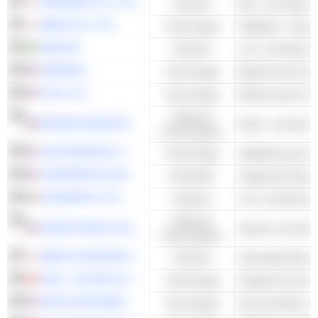
KANDENKO CO.,LTD.
Industrie
Bau- und Ingenie
IBIDEN CO.,LTD.
Technologie
Halbleiter - Ander
SAAB AB
Industrie
FABRINET
Technologie
Elektronische Re
FLEX LTD.
Technologie
Zyklische
MODINE MANUFACTURING COMPANY
Motor- und Antri
Konsumgüter
LAM RESEARCH CORPORATION
Technologie
COMPAÑÍA DE MINAS BUENAVENTURA S.A.A.
Rohstoffe
Integrierter Berg
LEONARDO S.P.A.
Industrie
Zyklische
SUPER GROUP (SGHC) LIMITED
Kasinos und Glüc
Konsumgüter
EBARA CORPORATION
Industrie
AT&S - AUSTRIA TECHNOLOGIE & SYSTEMTECHNIK AKTIENGESELLSCHAFT
Technologie
Integrierte Schal
ARISTA NETWORKS, INC.
Technologie