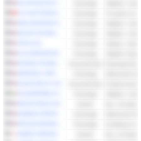
SILICON MOTION TECHNOLOGY CORPORATION
Technologie
Halbleiter - Ander
TCL ELECTRONICS HOLDINGS LIMITED
Technologie
Fernsehen und V
AMD (ADVANCED MICRO DEVICES)
Technologie
Halbleiter - Ander
MACOM TECHNOLOGY SOLUTIONS HOLDINGS, INC.
Technologie
Halbleiter - Ander
TWILIO INC.
Technologie
Software - Ander
KLA CORPORATION
Technologie
Halbleiter-Testau
INTERACTIVE BROKERS GROUP, INC.
Finanzwirtschaft
Brokerage-Dienst
AMPHENOL CORPORATION
Technologie
Elektronische Re
OSCAR HEALTH, INC.
Finanzwirtschaft
Krankenversiche
TECHNOPROBE S.P.A.
Technologie
Halbleiter - Ander
EMCOR GROUP, INC.
Industrie
Bau- und Ingenie
SANMINA CORPORATION
Technologie
Elektronische Re
APPLIED MATERIALS, INC.
Technologie
KINDEN CORPORATION
Industrie
Bau- und Ingenie