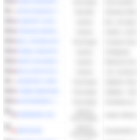
CIENA CORPORATION
Technologie
MITSUI KINZOKU COMPANY, LIMITED
Rohstoffe
Nichteisen-Metall
COMFORT SYSTEMS USA, INC.
Industrie
Bau- und Ingenie
STERLING INFRASTRUCTURE, INC.
Industrie
Straßen- und Br
DELL TECHNOLOGIES INC.
Technologie
Computer-Hardwa
POWELL INDUSTRIES, INC.
Industrie
Schaltgeräte
VERTIV HOLDINGS CO.
Industrie
ROLLS-ROYCE HOLDINGS PLC
Industrie
ADVANTEST CORPORATION
Technologie
Halbleiter-Testau
TOWER SEMICONDUCTOR LTD.
Technologie
Halbleiter - Ander
ACM RESEARCH, INC.
Technologie
Zyklische
SHARKNINJA, INC.
Konsumgüter
Zyklische
ARITZIA INC.
Einzelhändler fü
Konsumgüter