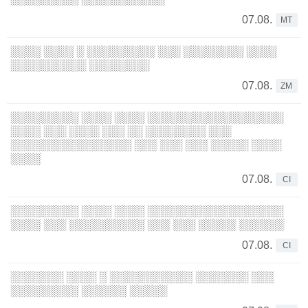
07.08.
MT
░░░░ ░░░░ ░ ░░░░░░░░░ ░░░ ░░░░░░░░ ░░░░
░░░░░░░░░░ ░░░░░░░░
07.08.
ZM
░░░░░░░░░ ░░░░ ░░░░ ░░░░░░░░░░░░░░░░░░
░░░░ ░░░ ░░░░ ░░░ ░░ ░░░░░░░░ ░░░
░░░░░░░░░░░░░░░░ ░░░ ░░░ ░░░ ░░░░░ ░░░░
░░░░
07.08.
CI
░░░░░░░░░ ░░░░ ░░░░ ░░░░░░░░░░░░░░░░░░
░░░░ ░░░ ░░░░░░░░░░ ░░░ ░░░ ░░░░░ ░░░░░░
07.08.
CI
░░░░░░░ ░░░░ ░ ░░░░░░░░░░░ ░░░░░░░ ░░░
░░░░░░░░░ ░░░░░░ ░░░░░