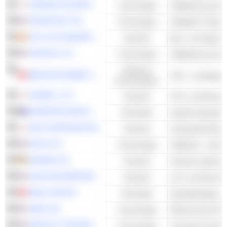
SCREEN HOLDINGS CO., LTD.
Technologie
TERADYNE, INC.
Technologie
Halbleiter-Testau
ACS, ACTIVIDADES DE CONSTRUCCIÓN Y SERVICIOS, S.A.
Industrie
Bau- und Ingenie
CAMTEK LTD.
Technologie
Zyklische
WEICHAI POWER CO., LTD.
Konsumgüter
HORIBA, LTD.
Industrie
Prüf- und Messge
SANDFIRE RESOURCES LIMITED
Rohstoffe
Kupfererzbergba
NGK CORPORATION
Industrie
NOVA LTD.
Technologie
Halbleiter - Ander
NORDEX SE
Industrie
AXON ENTERPRISE, INC.
Industrie
MMG LIMITED
Rohstoffe
JABIL INC.
Technologie
Elektronische Re
HEWLETT PACKARD ENTERPRISE COMPANY
Technologie
Computer-Hardwa