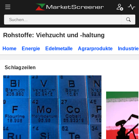
Rohstoffe: Viehzucht und -haltung
Home
Energie
Edelmetalle
Agrarprodukte
Industrie
Schlagzeilen