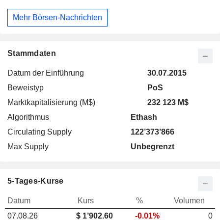
Mehr Börsen-Nachrichten
Stammdaten
Datum der Einführung
30.07.2015
Beweistyp
PoS
Marktkapitalisierung (M$)
232 123 M$
Algorithmus
Ethash
Circulating Supply
122’373’866
Max Supply
Unbegrenzt
5-Tages-Kurse
Datum
Kurs
%
Volumen
07.08.26
$
1
’902.60
-0.01%
0