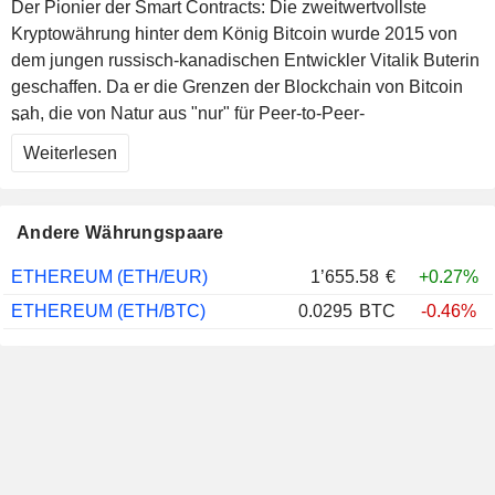
Der Pionier der Smart Contracts: Die zweitwertvollste
Kryptowährung hinter dem König Bitcoin wurde 2015 von
dem jungen russisch-kanadischen Entwickler Vitalik Buterin
geschaffen. Da er die Grenzen der Blockchain von Bitcoin
sah, die von Natur aus "nur" für Peer-to-Peer-
...
Zahlungsanwendungen geeignet ist, startete das
Weiterlesen
Computerwunder Ethereum, das flexibler, zugänglicher und
ehrgeiziger als die Königin der Kryptos sein soll. Obwohl die
Blockchain, die er sich vorstellt, viele Merkmale der von
Andere Währungspaare
Satoshi Nakamoto entwickelten Blockchain aufweist, geht
sie ihren eigenen Weg in Bezug auf die Nutzung. Neben
ETHEREUM (ETH/EUR)
1’655.58
€
+0.27%
dem Aspekt der Wertübertragung wird die Technologie auch
ETHEREUM (ETH/BTC)
0.0295
BTC
-0.46%
auf die Programmierung und Entwicklung von dezentralen
Anwendungen (Dapps) ausgedehnt. Diese Meisterleistung
hat es vielen IT-Fachleuten ermöglicht, ihr Know-how
einzusetzen, um innovative Dienstleistungen anzubieten,
die dem dezentralisierten Charakter der Blockchain
entsprechen. Viele Experten sind der Meinung, dass der
junge Visionär das neue dezentralisierte Web erfunden hat,