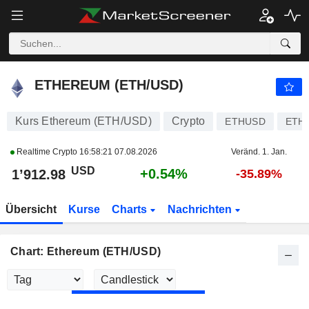
ETHEREUM (ETH/USD)
1’912.98
$
+0.54%
ETHEREUM (ETH/USD)
Kurs Ethereum (ETH/USD)
Crypto
ETHUSD
ETH
Realtime Crypto
16:58:21 07.08.2026
Veränd. 1. Jan.
USD
+0.54%
1’912.98
-35.89%
Übersicht
Kurse
Charts
Nachrichten
Chart: Ethereum (ETH/USD)