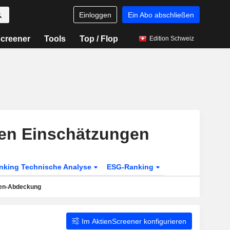
Einloggen
Ein Abo abschließen
creener
Tools
Top / Flop
Edition Schweiz
en Einschätzungen
nking Technische Analyse
ESG-Ranking
en-Abdeckung
Im AktienScreener konfigurieren