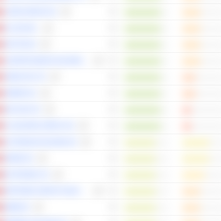
LONZA GROUP AG
ALCON INC.
ARYZTA AG
JUNGFRAUBAHN HOLDING AG
SWISS RE LTD
AMRIZE AG
HOLCIM LTD
FLUGHAFEN ZÜRICH AG
AUTONEUM HOLDING AG
ORIOR AG
BYSTRONIC AG
PARTNERS GROUP HOLDING AG
EMMI AG