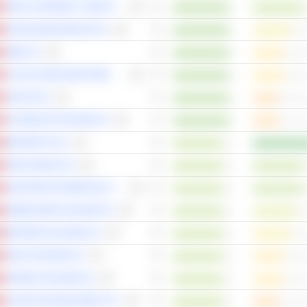
PEACH PROPERTY GROUP AG
KUROS BIOSCIENCES AG
ABB LTD
ACCELLERON INDUSTRIES AG
AVOLTA AG
SCHINDLER HOLDING AG
BIOVERSYS AG
SKAN GROUP AG
SANTHERA PHARMACEUTICALS HOLDING AG
MOBILEZONE HOLDING AG
BOSSARD HOLDING AG
DKSH HOLDING AG
KARDEX HOLDING AG
CICOR TECHNOLOGIES LTD.