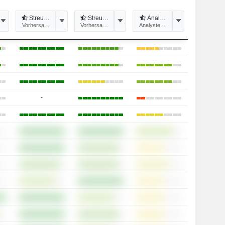
 der Analystenempfehlungen
Streuung bei den Analystenmeinungen
Streuung beim Kursziel
Analystenabdeckung
it
Vorhersagbarkeit
Vorhersagbarkeit
Analysteneinschätzungen
-