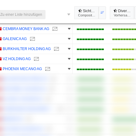
Sichtbarkeit
Divergenz
Zu einer Liste hinzufügen
Composites
Vorhersagbarke
CEMBRA MONEY BANK AG
GALENICA AG
BURKHALTER HOLDING AG
VZ HOLDING AG
PHOENIX MECANO AG
BUCHER INDUSTRIES AG
VONTOBEL HOLDING AG
ALLREAL HOLDING AG
COMPAGNIE FINANCIÈRE TRADITION SA
MEDMIX AG
COLTENE HOLDING AG