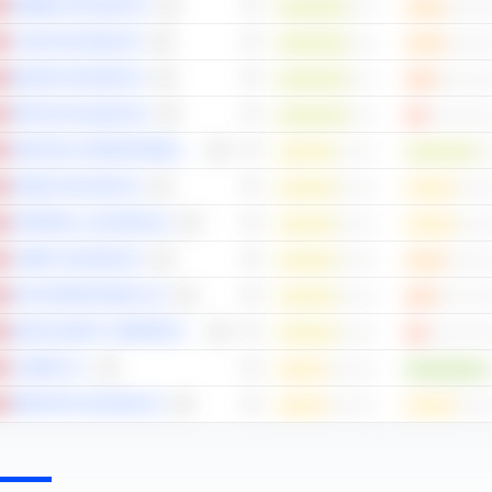
MOBIMO HOLDING AG
CALIDA HOLDING AG
BELIMO HOLDING AG
INFICON HOLDING AG
FEINTOOL INTERNATIONAL HOLDING AG
GEORG FISCHER AG
INTERROLL HOLDING AG
COMET HOLDING AG
EFG INTERNATIONAL AG
BURCKHARDT COMPRESSION HOLDING AG
COSMO N.V.
MEDARTIS HOLDING AG