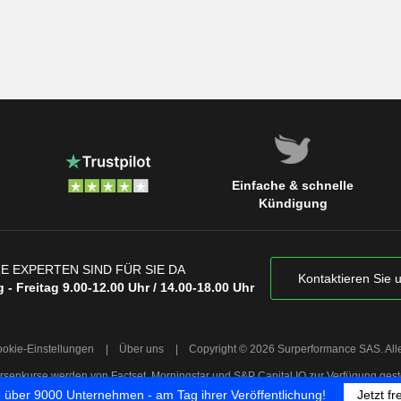
Einfache & schnelle
Kündigung
E EXPERTEN SIND FÜR SIE DA
Kontaktieren Sie 
 - Freitag 9.00-12.00 Uhr / 14.00-18.00 Uhr
okie-Einstellungen
|
Über uns
|
Copyright © 2026 Surperformance SAS. All
rsenkurse werden von Factset, Morningstar und S&P Capital IQ zur Verfügung geste
zu über 9000 Unternehmen - am Tag ihrer Veröffentlichung!
Jetzt fr