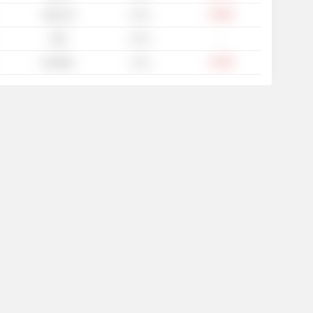
-0.38%
160’723
0.54x
-
400
4.55x
-4.18%
2.26 Mio.
1.94x