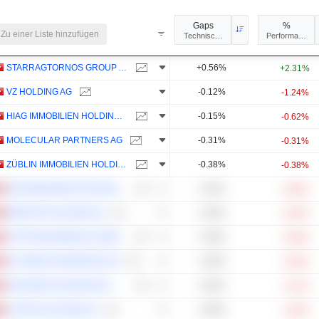
Gaps
%
Zu einer Liste hinzufügen
Technische Analyse
Performance
STARRAGTORNOS GROUP AG
+0.56%
+2.31%
VZ HOLDING AG
-0.12%
-1.24%
HIAG IMMOBILIEN HOLDING AG
-0.15%
-0.62%
MOLECULAR PARTNERS AG
-0.31%
-0.31%
ZÜBLIN IMMOBILIEN HOLDING AG
-0.38%
-0.38%
GRAUBÜNDNER KANTONALBANK
-0.42%
-0.83%
MEDARTIS HOLDING AG
-0.46%
-0.46%
HYPOTHEKARBANK LENZBURG AG
-0.48%
-0.48%
SF URBAN PROPERTIES AG
-0.49%
-0.49%
VAUDOISE ASSURANCES HOLDING SA
-0.64%
-1.51%
CURATIS HOLDING AG
-0.96%
-4.29%