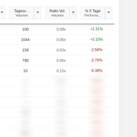
Tagesvolumen
Ratio Vol.
% 5 Tage
Volumen
Volumen
Performance
+2.31%
100
0.08x
+3.10%
1044
0.06x
-2.58%
156
0.03x
-2.70%
780
0.06x
-0.38%
10
0.15x
-0.84%
8
0.04x
-0.80%
6
0x
-0.48%
2
0.14x
-0.49%
200
0.14x
-2.62%
91
0.11x
-6.07%
5985
2.93x