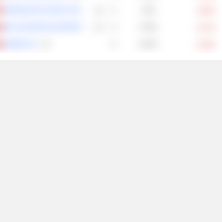
SWISSQUOTE GROUP HOLDING SA
-1.9%
-2.66%
EPH EUROPEAN PROPERTY HOLDINGS LIMITED
-5.79%
-5.47%
AMRIZE AG
-6.34%
-9.18%