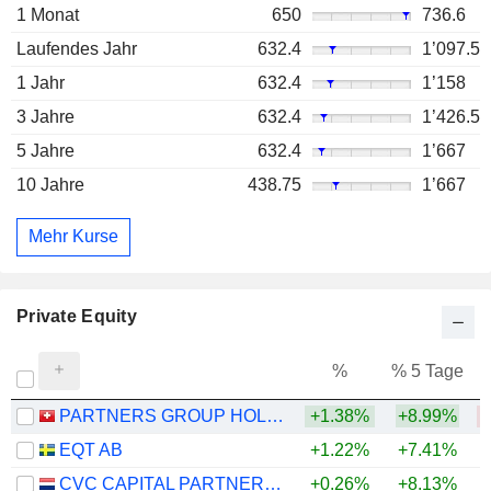
1 Monat
650
736.6
Laufendes Jahr
632.4
1’097.5
1 Jahr
632.4
1’158
3 Jahre
632.4
1’426.5
5 Jahre
632.4
1’667
10 Jahre
438.75
1’667
Mehr Kurse
Private Equity
%
% 5 Tage
%
PARTNERS GROUP HOLDING AG
+1.38%
+8.99%
EQT AB
+1.22%
+7.41%
CVC CAPITAL PARTNERS PLC
+0.26%
+8.13%