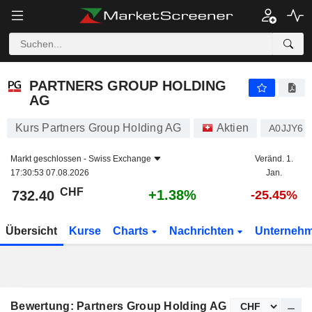
PARTNERS GROUP HOLDING AG
732.40
CHF
+1.38%
PARTNERS GROUP HOLDING
AG
Kurs Partners Group Holding AG
Aktien
A0JJY6
Markt geschlossen -
Swiss Exchange
Veränd. 1.
17:30:53 07.08.2026
Jan.
CHF
+1.38%
732.40
-25.45%
Übersicht
Kurse
Charts
Nachrichten
Unterneh
Bewertung: Partners Group Holding AG