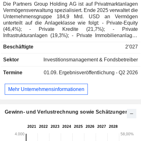
Die Partners Group Holding AG ist auf Privatmarktanlagen
Vermögensverwaltung spezialisiert. Ende 2025 verwaltet die
Unternehmensgruppe 184,9 Mrd. USD an Vermögen
unterteilt auf die Anlageklasse wie folgt: - Private-Equity
(46,4%); - Private Kredite (21,7%); - Private
Infrastrukturanlagen (19,3%); - Private Immobilienanlagen
(12%); - Lizenzgebühren (0,6%). Geographisch gesehen
Beschäftigte
2’027
verteilen sich die einnahmen wie folgt: Schweiz (6,7%),
Luxemburg (37,2%), Guernsey (25,4%), Vereinigte Staaten
Sektor
Investitionsmanagement & Fondsbetreiber
(19,4%) und sonstige (11,3%).
Termine
01.09.
Ergebnisveröffentlichung - Q2 2026
Mehr Unternehmensinformationen
Gewinn- und Verlustrechnung sowie Schätzungen