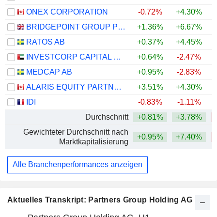
ONEX CORPORATION
-0.72%
+4.30%
BRIDGEPOINT GROUP PLC
+1.36%
+6.67%
RATOS AB
+0.37%
+4.45%
INVESTCORP CAPITAL PLC
+0.64%
-2.47%
MEDCAP AB
+0.95%
-2.83%
ALARIS EQUITY PARTNERS INCOME TRUST
+3.51%
+4.30%
+
IDI
-0.83%
-1.11%
Durchschnitt
+0.81%
+3.78%
Gewichteter Durchschnitt nach
+0.95%
+7.40%
Marktkapitalisierung
Alle Branchenperformances anzeigen
Aktuelles Transkript: Partners Group Holding AG