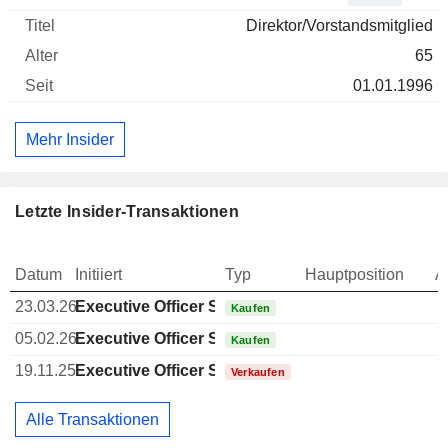
Direktor/Vorstandsmitglied
65
01.01.1996
Mehr Insider
Letzte Insider-Transaktionen
Datum
Initiiert
Typ
Hauptposition
A
23.03.26
Executive Officer Swiss
Kaufen
05.02.26
Executive Officer Swiss
Kaufen
19.11.25
Executive Officer Swiss
Verkaufen
Alle Transaktionen