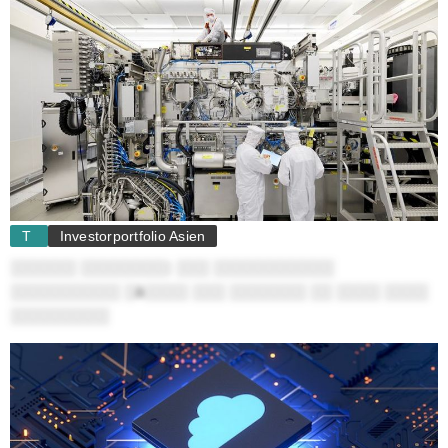
T
Investorportfolio Asien
░░░░░░ ░░░░░░░░: ░░░ ░░░░░░░░░░░
░░░░░░░░░░ ░ä░░░░ ░░░ ░░░░░░░ ░░ ░░░░ ░░░░
░░░░░░░░░