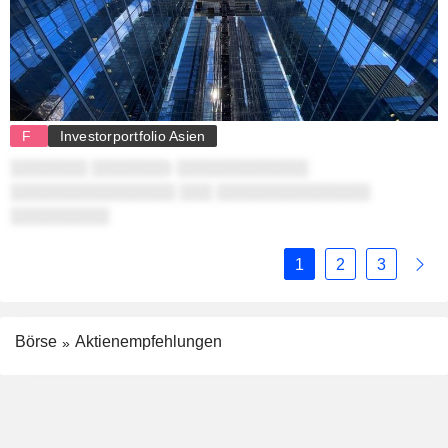
F
Investorportfolio Asien
░░░░░░░ ░░░░░░░: ░░░░░░░░░░░░
░░░░░░░░░░░░░░░ ░░░ ░░░░░░░░░░░░░░
░░░░░░░░░
1
2
3
Börse
Aktienempfehlungen