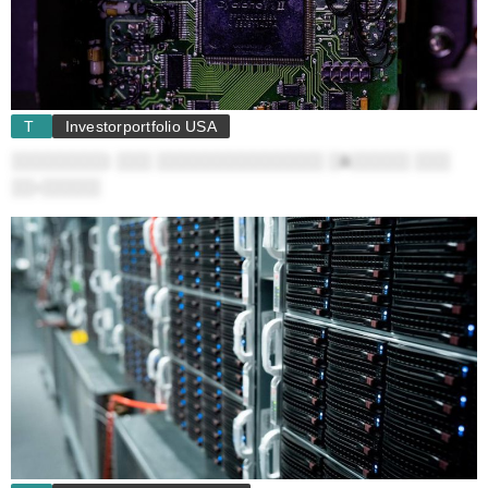
T
Investorportfolio USA
░░░░░░░░: ░░░ ░░░░░░░░░░░░░░ ░ä░░░░░ ░░░
░░-░░░░░