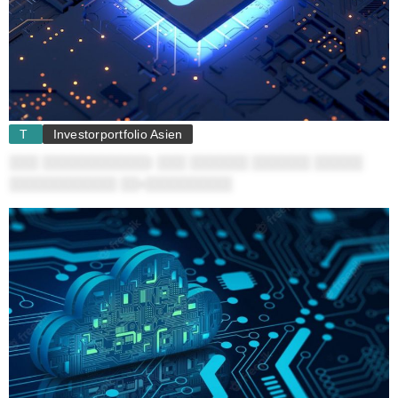
T
Investorportfolio Asien
░░░ ░░░░░░░░░░░: ░░░ ░░░░░░ ░░░░░░ ░░░░░
░░░░░░░░░░░ ░░-░░░░░░░░░