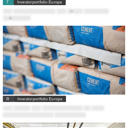
T
Investorportfolio Europa
░░░ ░░░░░░░░░░░░░: ░░░ ░ü░░░ ░░░░░░░░
░░ä░░░░░░
R
Investorportfolio Europa
░░░ ░░░░░: ░░░ ░░░░░░░░░░░░░ ░░ ░░░░
░░░░░░░░░░░░░░░░ ░░░░░░░░░░