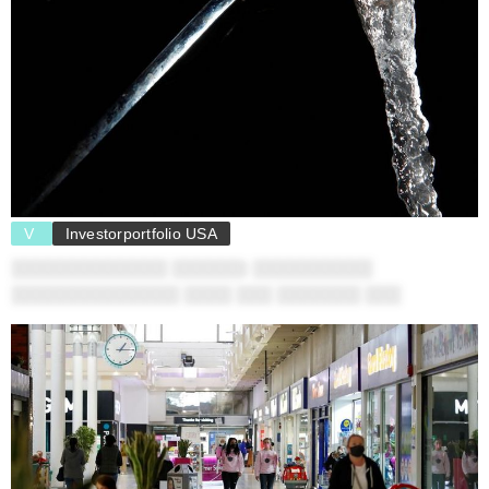
V
Investorportfolio USA
░░░░░░░░░░░░░ ░░░░░░: ░░░░░░░░░░
░░░░░░░░░░░░░░ ░░░░ ░░░ ░░░░░░░ ░░░