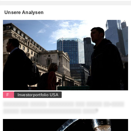
Unsere Analysen
F
Investorportfolio USA
░░░░░░░░ ░░░░░: ░░░░░░░░ ░░░ ░░░░░ ░░-░░░░
░░░░░ ░░░░░░░░░░░░░░░░░░░ ░░░░?