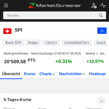
SPI
20’509.58
PTS
+0.31%
SPI
Kurs SPI
Index
720167
CH0009987501
SXGE
Markt geschlossen - Swiss Exchange
22:06:00 07.08.2026
Veränd. 1. Jan.
PTS
+0.31%
20’509.58
+12.57%
Übersicht
Kurse
Charts
Nachrichten
Heatmap
5-Tages-Kurse