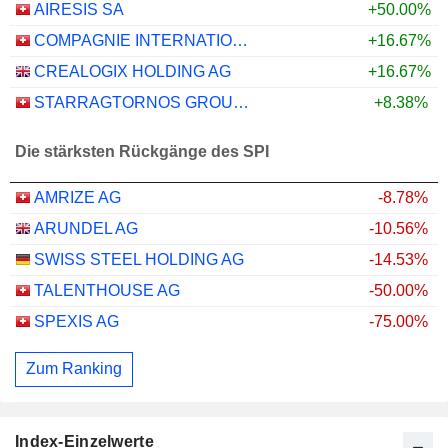
AIRESIS SA
+50.00%
COMPAGNIE INTERNATIONALE POUR LA COMMUNICATION
+16.67%
CREALOGIX HOLDING AG
+16.67%
STARRAGTORNOS GROUP AG
+8.38%
Die stärksten Rückgänge des SPI
AMRIZE AG
-8.78%
ARUNDEL AG
-10.56%
SWISS STEEL HOLDING AG
-14.53%
TALENTHOUSE AG
-50.00%
SPEXIS AG
-75.00%
Zum Ranking
Index-Einzelwerte