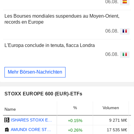
06.08.
Les Bourses mondiales suspendues au Moyen-Orient,
records en Europe
06.08.
L'Europa conclude in tenuta, fiacca Londra
06.08.
Mehr Börsen-Nachrichten
STOXX EUROPE 600 (EUR)-ETFs
%
Volumen
Name
ISHARES STOXX EUROPE 600 UCITS ETF (DE) - EUR
9 271 M€
+0.15%
AMUNDI CORE STOXX EUROPE 600 UCITS ETF ACC - EUR
17 535 M€
+0.26%