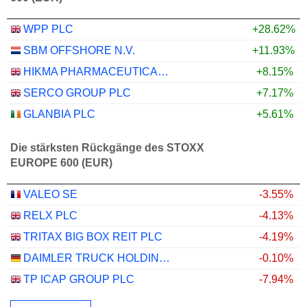
WPP PLC
+28.62%
SBM OFFSHORE N.V.
+11.93%
HIKMA PHARMACEUTICALS PLC
+8.15%
SERCO GROUP PLC
+7.17%
GLANBIA PLC
+5.61%
Die stärksten Rückgänge des STOXX
EUROPE 600 (EUR)
VALEO SE
-3.55%
RELX PLC
-4.13%
TRITAX BIG BOX REIT PLC
-4.19%
DAIMLER TRUCK HOLDING AG
-0.10%
TP ICAP GROUP PLC
-7.94%