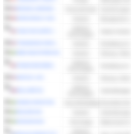
BROWN & BROWN, INC.
Finanzwirtschaft
Versicherungsmak
NORCONSULT ASA
Industrie
Bauingenieure un
Zyklische
TRACTOR SUPPLY COMPANY
Andere Facheinze
Konsumgüter
TRANSDIGM GROUP INC.
Industrie
Herstellung von F
NIBE INDUSTRIER AB
Industrie
Heizung, Lüftung
Zyklische
FRANCHISE BRANDS PLC
Verwaltung von U
Konsumgüter
WATSCO, INC.
Industrie
Heizung, Lüftung
Zyklische
BOLLORÉ SE
Unterhaltungspro
Konsumgüter
VIMIAN GROUP AB
Gesundheitspflege
Tierärztliche Me
REJLERS AB
Industrie
HEXAGON AB
Technologie
Zyklische