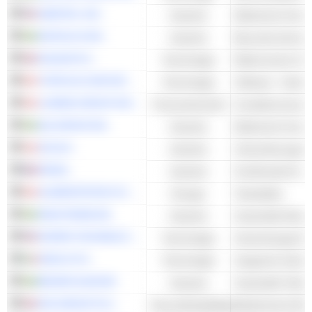
AMETEK, INC.
Industrie
INSTALCO AB
Industrie
Bauunternehmer
HALMA PLC
Technologie
TOPICUS.COM INC.
Technologie
Software - Ander
LUMINE GROUP INC.
Finanzwirtschaft
Investitionsman
AQ GROUP AB
Industrie
ISS A/S
Industrie
REXEL
Industrie
ALIMENTATION COUCHE-TARD INC.
Energie
Tankstellen
INDUTRADE AB
Industrie
ROPER TECHNOLOGIES, INC.
Technologie
Anwendungssoft
SESA S.P.A.
Technologie
Integrierte Hardw
BEIJER ALMA AB
Industrie
Industrielle Teil
SDI GROUP PLC
Gesundheitspflege
Medizinische Bil