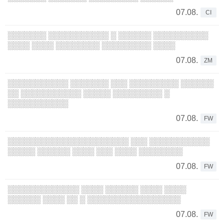
07.08.
CI
░░░░░░░ ░░░░░░░░░░░ ░ ░░░░░░ ░░░░░░░░░░
░░░░ ░░░░ ░░░░░░░░ ░░░░░░░░░ ░░░░
07.08.
ZM
░░░░░░░░░░░ ░░░░░░░ ░░░ ░░░░░░░░░ ░░░░░░
░░ ░░░░░░░░░░░ ░░░░░ ░░░░░░░░░ ░
░░░░░░░░░░░
07.08.
FW
░░░░░░░░░░░░░░░░░░░░░░ ░░░ ░░░░░░░░░░░
░░░░░ ░░░░░░ ░░░░ ░░░ ░░░░ ░░░░░░░░
07.08.
FW
░░░░░░░░░░░░░ ░░░░ ░░░░░░ ░░░░ ░░░░
░░░░░░ ░░░░ ░░ ░ ░░░░░░░░░░░░░░░░░
07.08.
FW