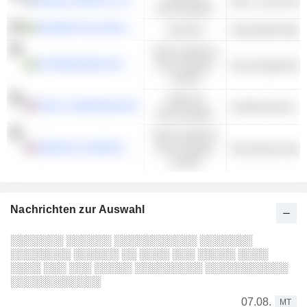
RELAIS GROUP OYJ
Auto- & Lkw-Teil
Konsumgüter
MOMENTUM GROUP AB
Industrie
Nicht-zyklische
STORSKOGEN GROUP AB
Konsumgüter
Konsumgüterkon
und DL
Zyklische
POOL CORPORATION
Großhandel für Fr
Konsumgüter
Nicht-zyklische
SERVICE CORPORATION INTERNATIONAL
Konsumgüter
und DL
Nachrichten zur Auswahl
░░░░░░░ ░░░░░░ ░░░░░░░░░░░ ░░░░░░░
░░░░░░░░ ░░░░░░ ░░ ░░░░ ░░░ ░░░░░ ░░░░
░░░░ ░░░ ░░░ ░░░░░ ░░░░░░░░░ ░░░░░░░░░░░
░░░░░░░░░░░░
07.08.
MT