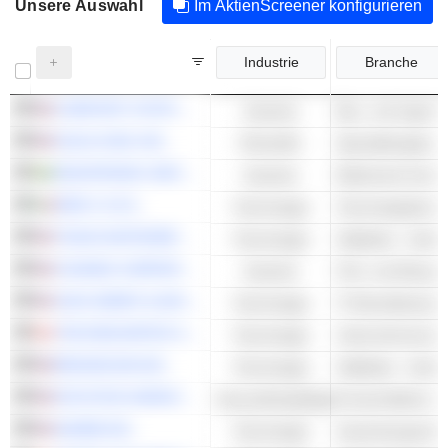
Unsere Auswahl
Im AktienScreener konfigurieren
Industrie
Branche
COMFORT SYSTEMS USA, INC.
Industrie
Bau- und Ingenie
GOLD.COM, INC.
Rohstoffe
HEXATRONIC GROUP AB
Industrie
REPLY S.P.A.
Technologie
TEXAS INSTRUMENTS INCORPORATED
Technologie
Halbleiter - Ander
COGNEX CORPORATION
Industrie
Prüf- und Messge
JACK HENRY & ASSOCIATES, INC.
Technologie
THE DESCARTES SYSTEMS GROUP INC.
Technologie
Unternehmenssof
BROADCOM INC.
Technologie
Halbleiter - Ander
INTUITIVE SURGICAL, INC.
Gesundheitspflege
ADOBE INC.
Technologie
Anwendungssoft