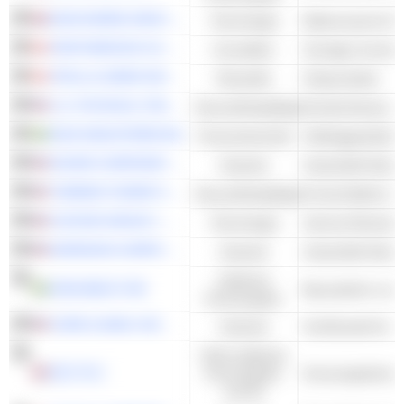
DISCOVERIE GROUP PLC
Technologie
Elektronische Re
FIRSTSERVICE CORPORATION
Immobilien
STELLA-JONES INC.
Rohstoffe
Holzprodukte
U.S. PHYSICAL THERAPY, INC.
Gesundheitspflege
IDUN INDUSTRIER AB
Finanzwirtschaft
Holdinggesellscha
DOVER CORPORATION
Industrie
THERMO FISHER SCIENTIFIC, INC.
Gesundheitspflege
COSTAR GROUP, INC.
Technologie
Internet-Dienste 
NORDSON CORPORATION
Industrie
Industrielle Masc
Zyklische
ASSA ABLOY AB
Konsumgüter
CORE & MAIN, INC.
Industrie
Nicht-zyklische
DCC PLC
Konsumgüter
Konsumgüterkon
und DL