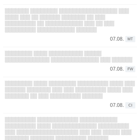
░░░░░░░ ░░░░░░░░ ░░░░░░░░░░░░░░░░░ ░░░
░░░░ ░░░ ░░ ░░░░░░ ░░░░░░░ ░░ ░░░
░░░░░░░░░ ░░ ░░░░░░░░░░░ ░░░ ░░ ░░░
░░░░░░░░░ ░░░░░░░░░░░ ░░░░░░
07.08.
MT
░░░░░░░░ ░░░░ ░░░░░░░░░░ ░░░░░
░░░░░░░░░░░░░ ░░░░░░░░░░░░░░ ░░░ ░░░░░░
07.08.
FW
░░░░░░░░ ░░░░ ░░░░░░░░ ░░░░░░░░░ ░░░░ ░░░
░░░░░░ ░░░░░░░ ░░░ ░░░ ░░░░░░░░░ ░░░░ ░░░
░░░░░░░ ░░ ░░░ ░░░░░░░░░ ░░░░░░
07.08.
CI
░░░░░░░░░ ░░░░░░░░░░░░ ░░░░░░░░░░░
░░░░░░░░░ ░░░░ ░░░░░░░░░░░░░ ░░░░░░░░░
░░░ ░░░░░░░░░░░░░░░░░░ ░░░ ░░░ ░░░░░ ░░░
░░░░░░░ ░░░░░░░ ░░░░░░░░░ ░░░░░░