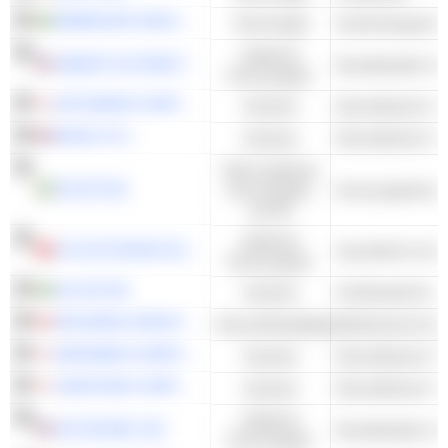
EMBRACER GROUP AB
Technologie
Anwendungssoft
Zyklische
ASBURY AUTOMOTIVE GROUP, INC.
Konsumgüter
MITSUBISHI CORPORATION
Industrie
Diversifizierter H
BUNZL PLC
Industrie
Diversifizierter H
Nicht-zyklische
VOLATI AB
Konsumgüter
Konsumgüterkon
und DL
Zyklische
CK HUTCHISON HOLDINGS LIMITED
Geschäft für Sch
Konsumgüter
ALLIGO AB
Industrie
RICHARDS GROUP INC.
Gesundheitspflege
MARUBENI CORPORATION
Industrie
Diversifizierter H
SUMITOMO CORPORATION
Industrie
Diversifizierter H
Zyklische
AUTOZONE, INC.
Konsumgüter