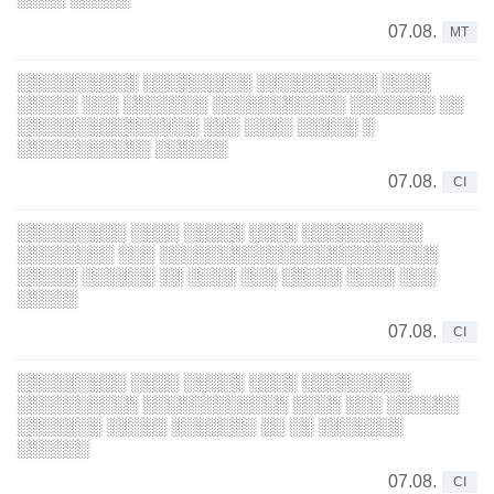
07.08.
MT
░░░░░░░░░░ ░░░░░░░░░ ░░░░░░░░░░ ░░░░
░░░░░ ░░░ ░░░░░░░ ░░░░░░░░░░░ ░░░░░░░ ░░
░░░░░░░░░░░░░░░ ░░░ ░░░░ ░░░░░ ░
░░░░░░░░░░░ ░░░░░░
07.08.
CI
░░░░░░░░░ ░░░░ ░░░░░ ░░░░ ░░░░░░░░░░
░░░░░░░░ ░░░ ░░░░░░░░░░░░░░░░░░░░░░░
░░░░░ ░░░░░░ ░░ ░░░░ ░░░ ░░░░░ ░░░░ ░░░
░░░░░
07.08.
CI
░░░░░░░░░ ░░░░ ░░░░░ ░░░░ ░░░░░░░░░
░░░░░░░░░░ ░░░░░░░░░░░░ ░░░░ ░░░ ░░░░░░
░░░░░░░ ░░░░░ ░░░░░░░ ░░ ░░ ░░░░░░░
░░░░░░
07.08.
CI