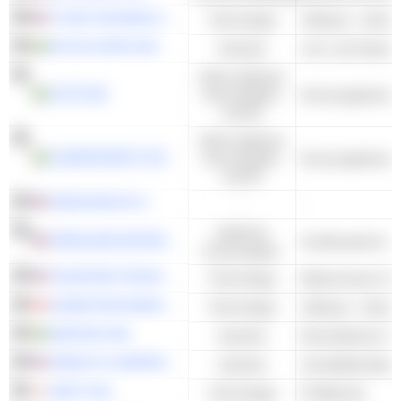
TYLER TECHNOLOGIES, INC.
Technologie
Software - Ander
ATLAS COPCO AB
Industrie
Luft- und Gasko
Nicht-zyklische
LIFCO AB
Konsumgüter
Konsumgüterkon
und DL
Nicht-zyklische
LAGERCRANTZ GROUP AB
Konsumgüter
Konsumgüterkon
und DL
FERGUSON PLC
-
-
Zyklische
FERGUSON ENTERPRISES INC.
Konsumgüter
TELEDYNE TECHNOLOGIES INCORPORATED
Technologie
COMPUTER MODELLING GROUP LTD.
Technologie
Software - Ander
ADDTECH AB
Industrie
Diversifizierter H
VERALTO CORPORATION
Industrie
SHIFT INC.
Technologie
Prüfdienste