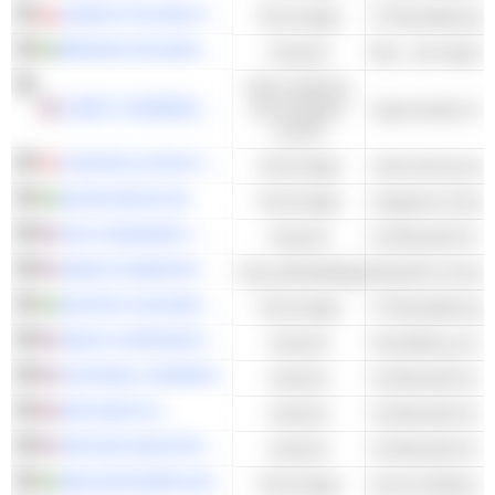
ASSECO POLAND S.A.
Technologie
BRAVIDA HOLDING AB
Industrie
Bau- und Ingenie
Nicht-zyklische
CASEY'S GENERAL STORES, INC.
Konsumgüter
Supermärkte & V
und DL
CONSTELLATION SOFTWARE INC.
Technologie
Unternehmenssof
NCAB GROUP AB
Technologie
Integrierte Schal
W.W. GRAINGER, INC.
Industrie
ADDUS HOMECARE CORPORATION
Gesundheitspflege
Häusliche Gesund
EXSITEC HOLDING AB
Technologie
HEICO CORPORATION
Industrie
Herstellung von F
FASTENAL COMPANY
Industrie
DIPLOMA PLC
Industrie
APPLIED INDUSTRIAL TECHNOLOGIES, INC.
Industrie
HMS NETWORKS AB
Technologie