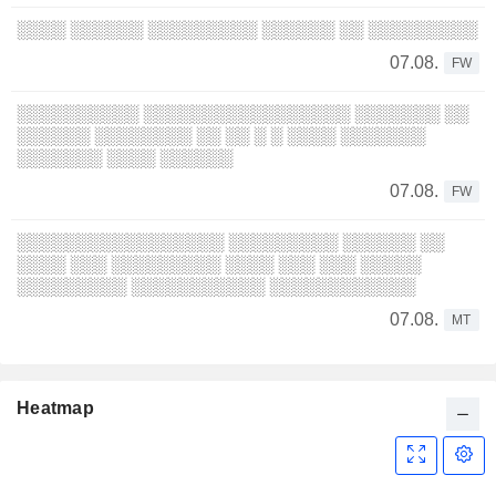
░░░░ ░░░░░░ ░░░░░░░░░ ░░░░░░ ░░ ░░░░░░░░░
07.08.
FW
░░░░░░░░░░ ░░░░░░░░░░░░░░░░░ ░░░░░░░ ░░
░░░░░░ ░░░░░░░░ ░░ ░░ ░ ░ ░░░░ ░░░░░░░
░░░░░░░ ░░░░ ░░░░░░
07.08.
FW
░░░░░░░░░░░░░░░░░ ░░░░░░░░░ ░░░░░░ ░░
░░░░ ░░░ ░░░░░░░░░ ░░░░ ░░░ ░░░ ░░░░░
░░░░░░░░░ ░░░░░░░░░░░ ░░░░░░░░░░░░
07.08.
MT
Heatmap