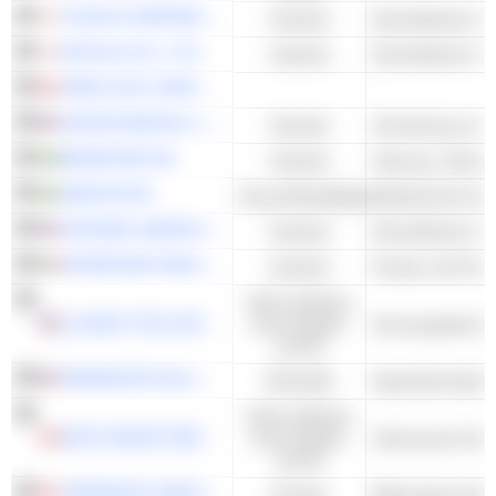
ITOCHU CORPORATION
Industrie
Diversifizierter H
MITSUI & CO., LTD.
Industrie
Diversifizierter H
OPEN TEXT CORPORATION
-
-
UNITED RENTALS, INC.
Industrie
BEIJER REF AB
Industrie
Heizung, Lüftung
ADDLIFE AB
Gesundheitspflege
SITEONE LANDSCAPE SUPPLY, INC.
Industrie
Diversifizierter H
INTERPUMP GROUP S.P.A.
Industrie
Pumpe und Pump
Nicht-zyklische
ILLINOIS TOOL WORKS INC.
Konsumgüter
Konsumgüterkon
und DL
PERIMETER SOLUTIONS, INC.
Rohstoffe
Spezialchemikali
Nicht-zyklische
BOYD GROUP SERVICES INC.
Konsumgüter
Verbraucher-Repa
und DL
TERRAVEST INDUSTRIES INC.
Energie