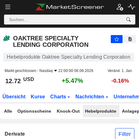
OAKTREE SPECIALTY LENDING CORPORATION
12.72
$
+5.47%
OAKTREE SPECIALTY
LENDING CORPORATION
Hebelprodukte Oaktree Specialty Lending Corporation
Markt geschlossen -
Nasdaq
22:00:00 06.08.2026
Veränd. 1. Jan.
USD
+5.47%
12.72
-0.16%
Übersicht
Kurse
Charts
Nachrichten
Unterneh
Alle
Optionsscheine
Knock-Out
Hebelprodukte
Anlagep
Filter
Derivate