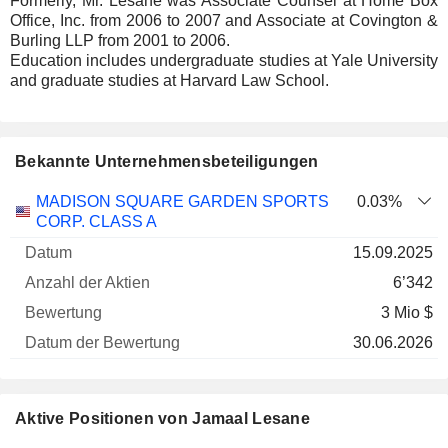
Formerly, Mr. Lesane was Associate Counsel at Home Box
Office, Inc. from 2006 to 2007 and Associate at Covington &
Burling LLP from 2001 to 2006.
Education includes undergraduate studies at Yale University
and graduate studies at Harvard Law School.
Bekannte Unternehmensbeteiligungen
Anzahl
MADISON SQUARE GARDEN SPORTS
0.03%
der
Datum der
CORP. CLASS A
Unternehmen
Datum
Aktien
Bewertung
Bewertung
15.09.2025
6’342
3 Mio $
30.06.2026
Aktive Positionen von Jamaal Lesane