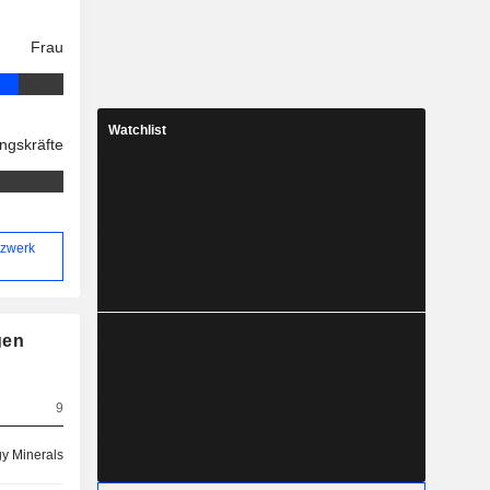
Frau
Watchlist
ngskräfte
tzwerk
gen
9
y Minerals