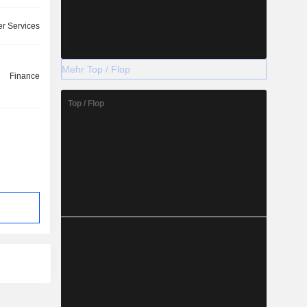
r Services
Mehr Top / Flop
Finance
Top / Flop