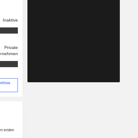
Inaktive
Private
ernehmen
elissa
n ersten