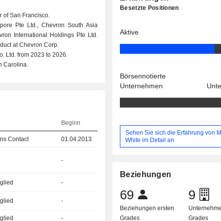
Besetzte Positionen
 of San Francisco.
pore Pte Ltd., Chevron South Asia
Aktive
ron International Holdings Pte Ltd.
duct at Chevron Corp.
o. Ltd. from 2023 to 2026.
h Carolina.
Börsennotierte
Unternehmen
Unt
Beginn
Sehen Sie sich die Erfahrung von M
ns Contact
01.04.2013
White im Detail an
-
Beziehungen
glied
-
69
9
glied
-
Beziehungen ersten
Unternehme
glied
-
Grades
Grades