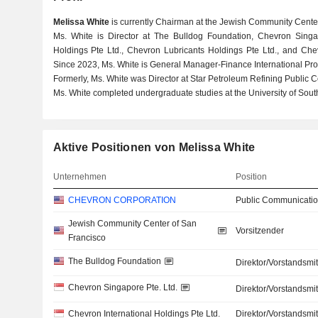
Melissa White
is currently Chairman at the Jewish Community Center
Ms. White is Director at The Bulldog Foundation, Chevron Singa
Holdings Pte Ltd., Chevron Lubricants Holdings Pte Ltd., and Chev
Since 2023, Ms. White is General Manager-Finance International Pro
Formerly, Ms. White was Director at Star Petroleum Refining Public C
Ms. White completed undergraduate studies at the University of Sout
Aktive Positionen von Melissa White
Unternehmen
Position
CHEVRON CORPORATION
Public Communicatio
Jewish Community Center of San
Vorsitzender
Francisco
The Bulldog Foundation
Direktor/Vorstandsmit
Chevron Singapore Pte. Ltd.
Direktor/Vorstandsmit
Chevron International Holdings Pte Ltd.
Direktor/Vorstandsmit