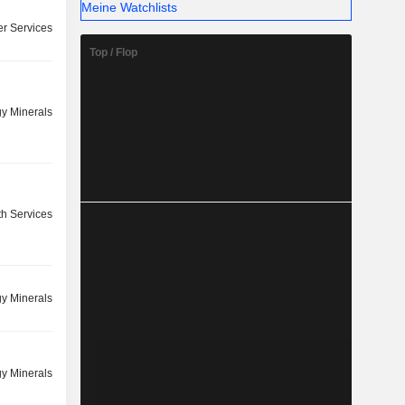
Meine Watchlists
r Services
Top / Flop
y Minerals
th Services
y Minerals
y Minerals