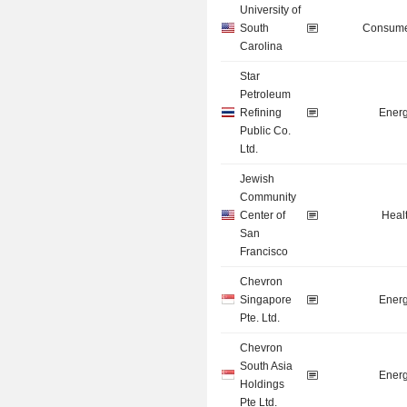
University of
South
Consume
Carolina
Star
Petroleum
Refining
Energ
Public Co.
Ltd.
Jewish
Community
Center of
Heal
San
Francisco
Chevron
Singapore
Energ
Pte. Ltd.
Chevron
South Asia
Energ
Holdings
Pte Ltd.