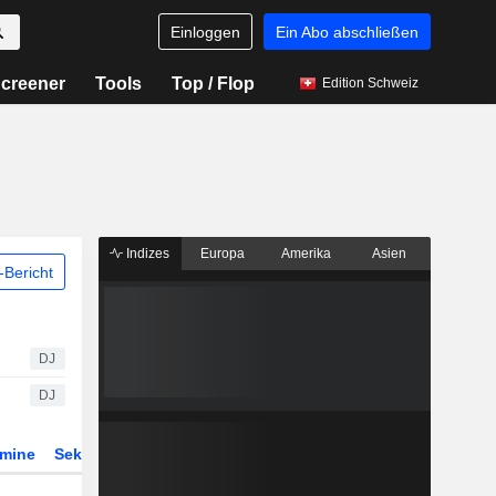
Einloggen
Ein Abo abschließen
creener
Tools
Top / Flop
Edition Schweiz
Indizes
Europa
Amerika
Asien
Bericht
DJ
DJ
rmine
Sektor
Derivate