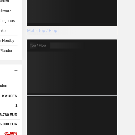
ckert
Schwarz
rlinghaus
Mehr Top / Flop
nkel
an Nordby
Top / Flop
Pfänder
ufen
KAUFEN
1
8.780
EUR
6.000
EUR
-31.66%