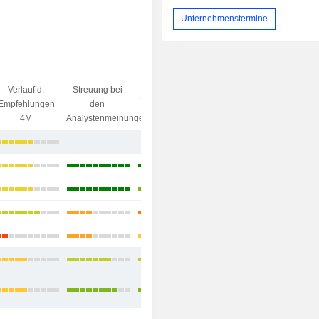
Unternehmenstermine
Verlauf d.
Streuung bei
Streuung beim
Ziel/
Empfehlungen
den
Kursziel
Preisdifferenz
4M
Analystenmeinungen
-
-
-31.66%
+30%
+31.37%
+15.05%
+16.59%
+12.27%
+22.24%