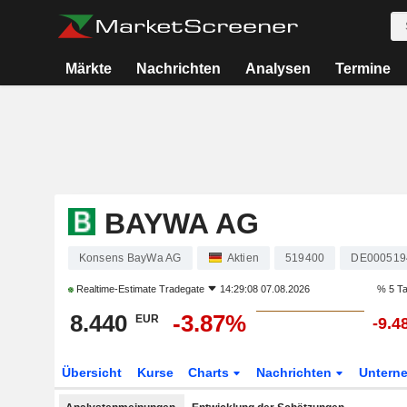
Märkte
Nachrichten
Analysen
Termine
BAYWA AG
Konsens BayWa AG
Aktien
519400
DE000519
Realtime-Estimate
Tradegate
14:29:08 07.08.2026
% 5 T
8.440
-3.87%
EUR
-9.4
Übersicht
Kurse
Charts
Nachrichten
Untern