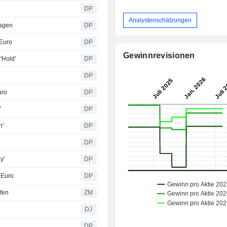
DP
Analystenschätzungen
Tagen
DP
 Euro
DP
Gewinnrevisionen
'Hold'
DP
o
DP
uro
DP
'
DP
n'
DP
DP
y'
DP
 Euro
DP
fen
ZM
DJ
DP