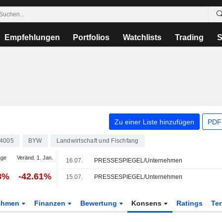
Empfehlungen
Portfolios
Watchlists
Trading
S
Zu einer Liste hinzufügen
PDF-
4005
BYW
Landwirtschaft und Fischfang
age
Veränd. 1. Jan.
16.07.
PRESSESPIEGEL/Unternehmen
8%
-42.61%
15.07.
PRESSESPIEGEL/Unternehmen
ehmen
Finanzen
Bewertung
Konsens
Ratings
Te