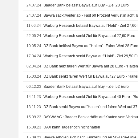
24.07.24
Baader Bank belässt Baywa auf 'Buy' - Ziel 28 Euro
24.07.24
Baywa sackt weiter ab - Fast 60 Prozent Verlust in acht 
11.06.24
Warburg Research belässt Baywa auf 'Hold' - Ziel 27,60
22.05.24
Warburg Research senkt Ziel für Baywa auf 27,60 Euro - 
10.05.24
DZ Bank belässt Baywa auf 'Halten' - Fairer Wert 28 Eur
17.04.24
Warburg Research senkt Baywa auf 'Hold' - Ziel 29,50 E
02.04.24
DZ Bank hebt fairen Wert für Baywa auf 28 Euro - 'Halten
15.03.24
DZ Bank senkt fairen Wert für Baywa auf 27 Euro - 'Halte
06.12.23
Baader Bank belässt Baywa auf 'Buy' - Ziel 52 Euro
14.11.23
Warburg Research senkt Ziel für Baywa auf 40 Euro - 'Bu
13.11.23
DZ Bank senkt Baywa auf 'Halten' und fairen Wert auf 37
15.09.23
BAYWA AG : Baader Bank erhöht auf Kaufen vom Verkau
15.09.23
DAX kann Tageshoch nicht halten
15.09.23
Baywa erholen sich nach Empfehlung an 50-Tage-Linie