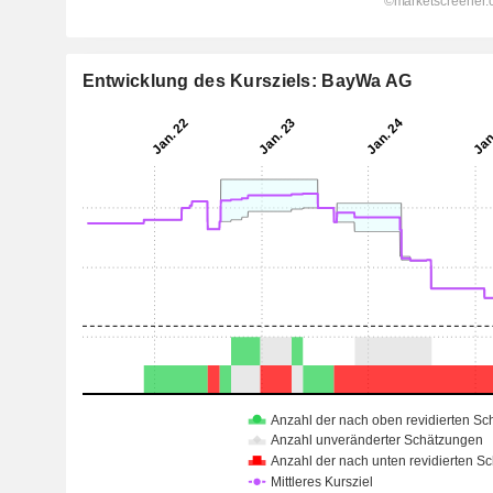
Entwicklung des Kursziels: BayWa AG