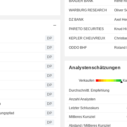
BAADER BANK
Rene Rü
WARBURG RESEARCH
Oliver 
DZ BANK
Axel He
PARETO SECURITIES
Knud Hi
DP
KEPLER CHEUVREUX
Christi
DP
ODDO BHF
Roland 
DP
DP
Analystenschätzungen
DP
Verkaufen
Ka
DP
Durchschnittl. Empfehlung
DP
Anzahl Analysten
n
DP
Letzter Schlusskurs
lungspfad
DP
Mittleres Kursziel
DP
Abstand / Mittleres Kursziel