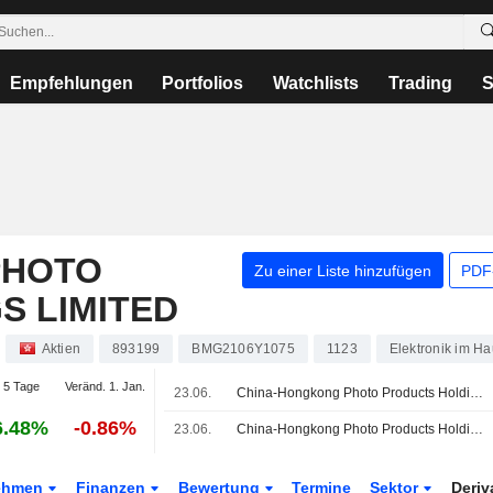
Empfehlungen
Portfolios
Watchlists
Trading
S
PHOTO
Zu einer Liste hinzufügen
PDF-
S LIMITED
Aktien
893199
BMG2106Y1075
1123
Elektronik im Ha
 5 Tage
Veränd. 1. Jan.
23.06.
China-Hongkong Photo Products Holdings Limited legt Ergebniszahlen für das Gesamtjahr bis zum 31. März 2026 vor
6.48%
-0.86%
23.06.
China-Hongkong Photo Products Holdings Limited kündigt Jahresdividende an, zahlbar am 09. September 2026
ehmen
Finanzen
Bewertung
Termine
Sektor
Deriv