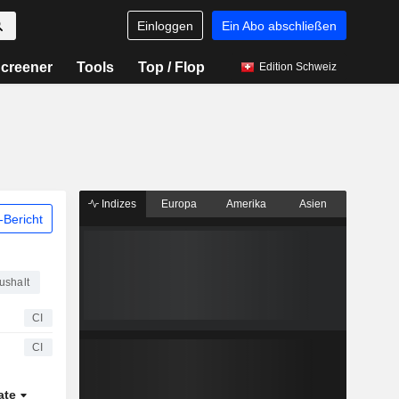
Einloggen
Ein Abo abschließen
creener
Tools
Top / Flop
Edition Schweiz
Indizes
Europa
Amerika
Asien
Bericht
ushalt
CI
CI
ate