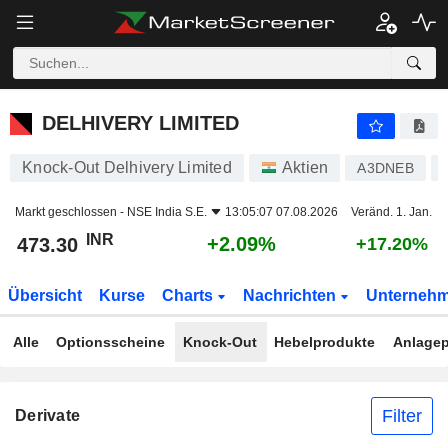
DELHIVERY LIMITED
473.30
₹
+2.09%
DELHIVERY LIMITED
Knock-Out Delhivery Limited
Aktien
A3DNEB
Markt geschlossen -
NSE India S.E.
13:05:07 07.08.2026
Veränd. 1. Jan.
INR
+2.09%
473.30
+17.20%
Übersicht
Kurse
Charts
Nachrichten
Unterneh
Alle
Optionsscheine
Knock-Out
Hebelprodukte
Anlagep
Filter
Derivate