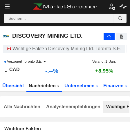
-.-
DISCOVERY MINING LTD.
-
$
-
%
DISCOVERY MINING LTD.
Wichtige Fakten Discovery Mining Ltd. Toronto S.E.
Verzögert
Toronto S.E.
Veränd. 1. Jan.
CAD
-.--%
-
+8.95%
Übersicht
Nachrichten
Unternehmen
Finanzen
Alle Nachrichten
Analystenempfehlungen
Wichtige F
Wichtige Fakten