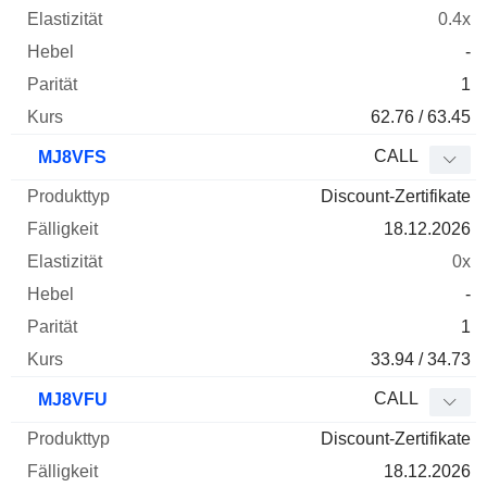
0.4x
-
1
62.76 / 63.45
CALL
MJ8VFS
Discount-Zertifikate
18.12.2026
0x
-
1
33.94 / 34.73
CALL
MJ8VFU
Discount-Zertifikate
18.12.2026