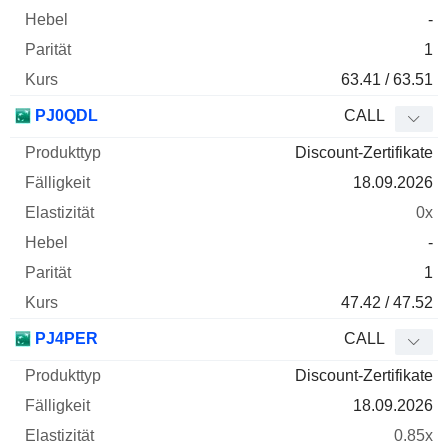
-
1
63.41 / 63.51
PJ0QDL
CALL
Discount-Zertifikate
18.09.2026
0x
-
1
47.42 / 47.52
PJ4PER
CALL
Discount-Zertifikate
18.09.2026
0.85x