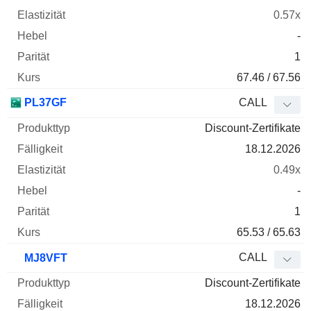
0.57x
-
1
67.46 / 67.56
PL37GF
CALL
Discount-Zertifikate
18.12.2026
0.49x
-
1
65.53 / 65.63
CALL
MJ8VFT
Discount-Zertifikate
18.12.2026