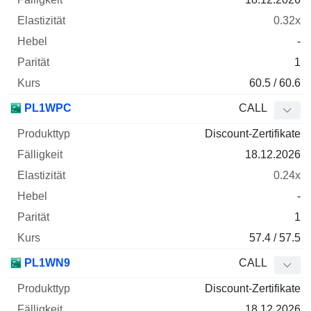
0.32x
-
1
60.5 / 60.6
PL1WPC
CALL
Discount-Zertifikate
18.12.2026
0.24x
-
1
57.4 / 57.5
PL1WN9
CALL
Discount-Zertifikate
18.12.2026