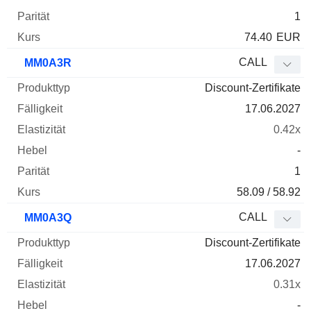
1
74.40
EUR
CALL
MM0A3R
Discount-Zertifikate
17.06.2027
0.42x
-
1
58.09 / 58.92
CALL
MM0A3Q
Discount-Zertifikate
17.06.2027
0.31x
-