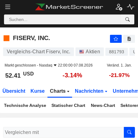
FISERV, INC.
52.41
$
-3.14%
FISERV, INC.
Vergleichs-Chart Fiserv, Inc.
Aktien
881793
U
Markt geschlossen -
Nasdaq
22:00:00 07.08.2026
Veränd. 1. Jan.
USD
-3.14%
52.41
-21.97%
Übersicht
Kurse
Charts
Nachrichten
Unterneh
Technische Analyse
Statischer Chart
News-Chart
Sektore