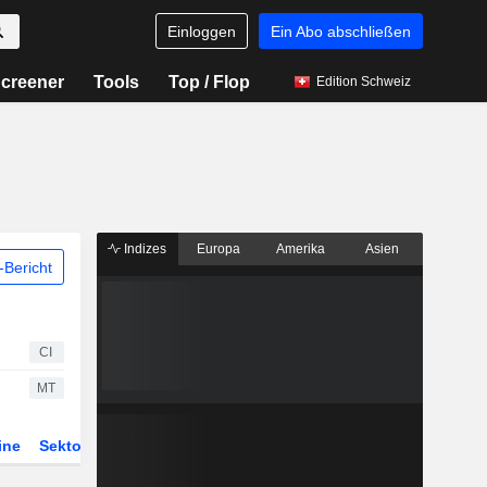
Einloggen
Ein Abo abschließen
creener
Tools
Top / Flop
Edition Schweiz
Indizes
Europa
Amerika
Asien
Bericht
CI
MT
ine
Sektor
Derivate
ETFs