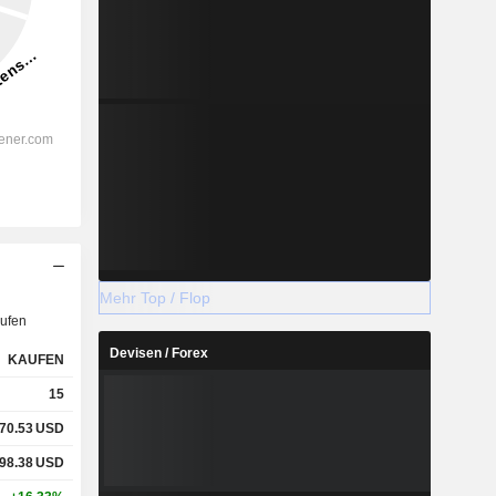
Mehr Top / Flop
ufen
Devisen / Forex
KAUFEN
15
70.53
USD
98.38
USD