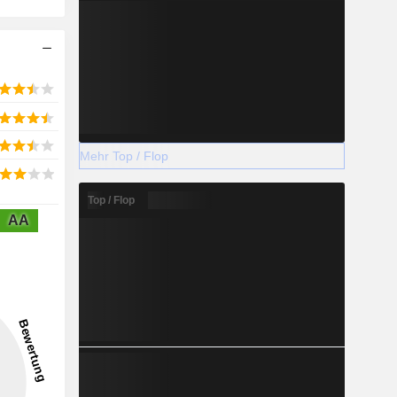
Mehr Top / Flop
Top / Flop
AA