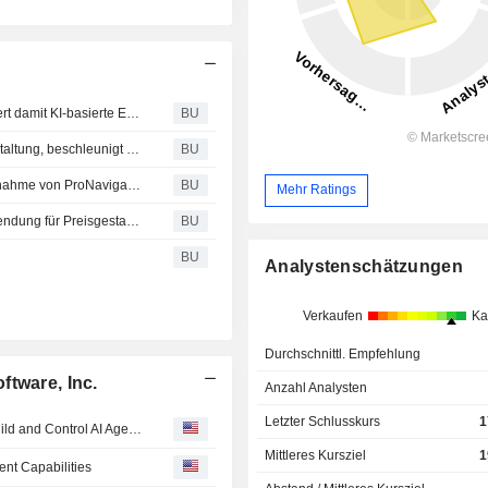
Guidewire bringt ProNavigator auf den Markt und integriert damit KI-basierte Expertenerkenntnisse in Versicherungs-Workflows
BU
Guidewire Olos Release ermöglicht intelligente Preisgestaltung, beschleunigt Tarifänderungen und verbessert die Leistung im Bereich der Arbeitsunfallversicherung
BU
Guidewire unterzeichnet verbindlichen Vertrag zur Übernahme von ProNavigator
BU
Mehr Ratings
Guidewire stellt PricingCenter vor, eine einheitliche Anwendung für Preisgestaltung und Rating, die die Produktinnovation für Schaden- und Unfallversicherer beschleunigt
BU
BU
Analystenschätzungen
Verkaufen
Ka
Durchschnittl. Empfehlung
ftware, Inc.
Anzahl Analysten
Letzter Schlusskurs
1
Guidewire Introduces Qusar Release to Help Insurers Build and Control AI Agents
Mittleres Kursziel
1
nt Capabilities