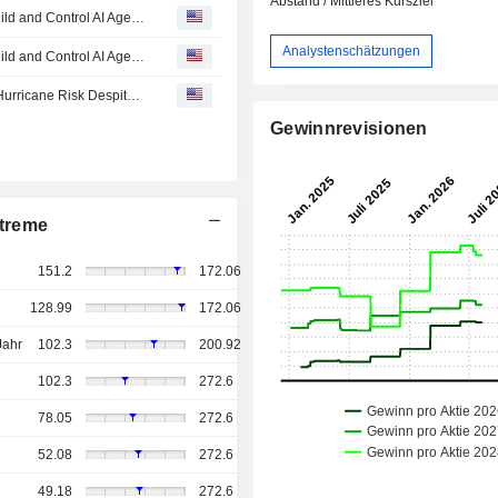
Abstand / Mittleres Kursziel
Guidewire Introduces Qusar Release to Help Insurers Build and Control AI Agents
Analystenschätzungen
Guidewire Introduces Qusar Release to Help Insurers Build and Control AI Agents
Report Cautions: Millions of U.S. Homes Face Elevated Hurricane Risk Despite Expectations for a Quieter 2026 Season
Gewinnrevisionen
treme
151.2
172.06
128.99
172.06
Jahr
102.3
200.92
102.3
272.6
78.05
272.6
52.08
272.6
49.18
272.6