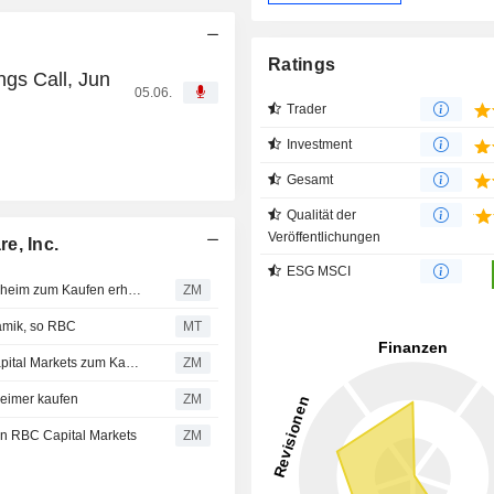
Ratings
ngs Call, Jun
05.06.
Trader
Investment
Gesamt
Qualität der
Veröffentlichungen
e, Inc.
ESG MSCI
GUIDEWIRE SOFTWARE, INC. : Bewertung von Guggenheim zum Kaufen erhalten
ZM
namik, so RBC
MT
GUIDEWIRE SOFTWARE, INC. : Bewertung von RBC Capital Markets zum Kaufen erhalten
ZM
eimer kaufen
ZM
n RBC Capital Markets
ZM