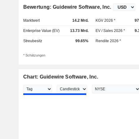
Bewertung: Guidewire Software, Inc.
Marktwert
14.2 Mrd.
KGV 2026 *
97
Enterprise Value (EV)
13.73 Mrd.
EV / Sales 2026 *
9.
Streubesitz
99.65%
Rendite 2026 *
* Schätzungen
Chart: Guidewire Software, Inc.