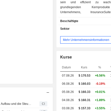
sein und effizient zu wach
grundlegenden Kernprodu
Unternehmens, InsuranceS
InsuranceNow, werden in erster 
Beschäftigte
cloudbasierte Abonnementdienste bere
Diese Produkte dien
Sektor
transaktionsorientierte Kernsystem
Versicherungsbetrieb umfassend unt
Mehr Unternehmensinformationen
einschließlich Produktdef
Vertragsverwaltung, Schadenmana
Abrechnung. Das Unternehmen biete
Kundenbindungslösungen, die einen
Kurse
Vertrieb und einen Omnichanne
ermöglichen. InsuranceSuite
Datum
Kurs
%
konfigurierbares und skalierbares P
07.08.26
$ 170.53
+6.56%
als Dienstleistung bereitgestellt w
erster Linie aus fünf Kernan
06.08.26
$ 160.03
-0.19%
(PolicyCenter, ClaimCenter, Bill
PricingCenter und UnderwritingCente
05.08.26
$ 160.33
+0.01%
die einzeln oder zusammen abonni
04.08.26
$ 160.31
+1.89%
können. InsuranceNow ist eine clo
Guidewire stellt Qusar-Release vor, um Versicherern den Aufbau und die Steuerung von KI-Agenten zu ermöglichen
CI
Anwendung, die Funktionen
03.08.26
$ 157.33
+3.55%