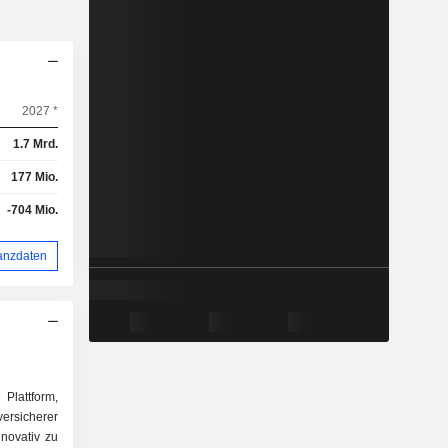
2027 *
1.7 Mrd.
177 Mio.
-704 Mio.
anzdaten
 Plattform,
rsicherer
novativ zu