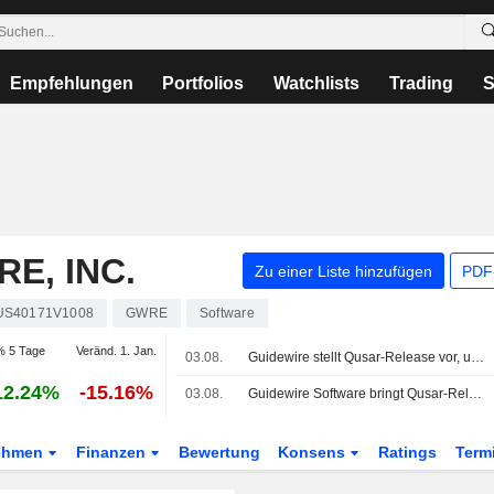
Empfehlungen
Portfolios
Watchlists
Trading
S
E, INC.
Zu einer Liste hinzufügen
PDF-
US40171V1008
GWRE
Software
% 5 Tage
Veränd. 1. Jan.
03.08.
Guidewire stellt Qusar-Release vor, um Versicherern den Aufbau und die Steuerung von KI-Agenten zu ermöglichen
12.24%
-15.16%
03.08.
Guidewire Software bringt Qusar-Release mit KI-Agenten-Funktionen auf den Markt
ehmen
Finanzen
Bewertung
Konsens
Ratings
Term