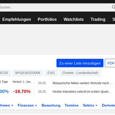
Empfehlungen
Portfolios
Watchlists
Trading
S
Zu einer Liste hinzufügen
PDF-
0CS0
MYQ0161OO008
0161
Chemie - Landwirtschaft
5 Tage
Veränd. 1. Jan.
26.05.
Malaysische Aktien weiten Verluste nach Anstieg der Erzeugerpreise aus
.00%
-19.70%
26.05.
Hextar Industries rutscht im ersten Quartal in die Verlustzone
ehmen
Finanzen
Bewertung
Termine
Sektor
Deriva