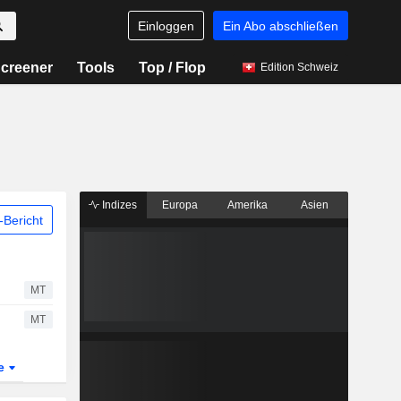
Einloggen
Ein Abo abschließen
creener
Tools
Top / Flop
Edition Schweiz
Indizes
Europa
Amerika
Asien
Bericht
MT
MT
te