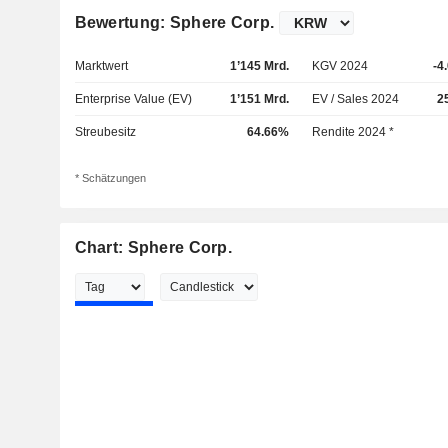
Bewertung: Sphere Corp.
Marktwert
1’145 Mrd.
KGV 2024
-4
Enterprise Value (EV)
1’151 Mrd.
EV / Sales 2024
2
Streubesitz
64.66%
Rendite 2024 *
* Schätzungen
Chart: Sphere Corp.