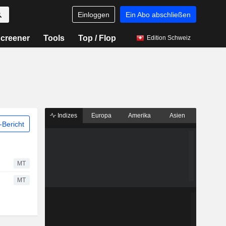
Einloggen
Ein Abo abschließen
creener
Tools
Top / Flop
Edition Schweiz
Indizes
Europa
Amerika
Asien
Bericht
MT
MT