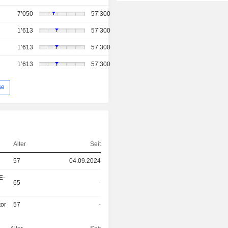
7’050
57’300
1’613
57’300
1’613
57’300
1’613
57’300
se
Alter
Seit
57
04.09.2024
E-
65
-
tor
57
-