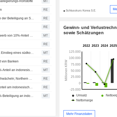
iallegierungs-Rohstoffe
MT
Me
on
RE
Schlusskurs Korea S.E.
Salter Brothers Emerging Companies meldet Übernahme der Beteiligung an SB SPV NO.1 PTY durch die Commonwealth Bank of Australia
RE
RE
Gewinn- und Verlustrech
sowie Schätzungen
Nickel Industries: Südkoreanischer Hersteller schließt Erwerb von 10%-Anteil am Indonesien-Projekt ab
MT
RE
Australische Aktien unverändert; Nickel Industries meldet Einstieg eines südkoreanischen Herstellers mit 10%-Beteiligung am Indonesien-Projekt
MT
rt von Banken
RE
Nickel Industries: Südkoreanischer Hersteller erwirbt 10%-Anteil an indonesischem Projekt; Aktie erreicht 52-Wochen-Hoch
MT
Australische Aktien fallen, da Bergbau- und Goldwerte schwächeln; Northern Star bricht ein
RE
Nickel Industries: Südkoreanische Sphere erwirbt 10%-Anteil am indonesischen Projekt
RE
Nickel Industries: Südkoreanischer Hersteller erwirbt 10%-Beteiligung an indonesischem Projekt
MT
Mehr Finanzdaten