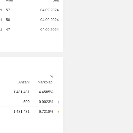
Alter
Seit
ed
57
04.09.2024
ed
50
04.09.2024
ed
47
04.09.2024
%
Anzahl
Marktkap.
1’481’481
4.4585%
500
0.0023%
1’481’481
6.7218%