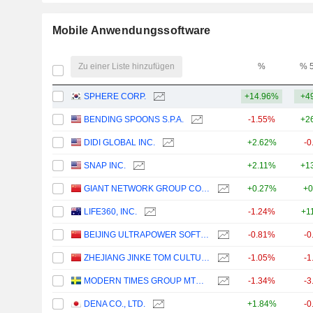
Mobile Anwendungssoftware
Zu einer Liste hinzufügen
%
% 
SPHERE CORP.
+14.96%
+4
BENDING SPOONS S.P.A.
-1.55%
+2
DIDI GLOBAL INC.
+2.62%
-0
SNAP INC.
+2.11%
+1
GIANT NETWORK GROUP CO., LTD.
+0.27%
+0
LIFE360, INC.
-1.24%
+1
BEIJING ULTRAPOWER SOFTWARE CO., LTD.
-0.81%
-0
ZHEJIANG JINKE TOM CULTURE INDUSTRY CO., LTD.
-1.05%
-1
MODERN TIMES GROUP MTG AB
-1.34%
-3
DENA CO., LTD.
+1.84%
-0