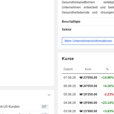
Gesundheitsplattformen betät
Unternehmen entwickelt und biete
Gesundheitsdienste und -lösunge
Unternehmen ist an der Entwic
Beschäftigte
Herstellung von Rohstoffen für fu
Lebensmittel beteiligt. Darüber hin
Sektor
Unternehmen an der Entwicklung und
von Medizinprodukten auf Basis k
Mehr Unternehmensinformationen
Intelligenz (KI) beteiligt. Das Unterne
zudem Speziallegierungen für die
Raumfahrtindustrie.
Kurse
Datum
Kurs
%
07.08.26
₩ 23’050.00
+14.96%
06.08.26
₩ 20’050.00
+4.16%
05.08.26
₩ 19’250.00
-2.23%
04.08.26
₩ 19’690.00
+23.14%
 mit US-Kunden
MT
03.08.26
₩ 15’990.00
+3.83%