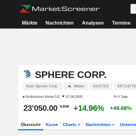
Märkte
Nachrichten
Analysen
Termine
SPHERE CORP.
Kurs Sphere Corp.
Aktien
A347700
KR734770
Schlusskurs
Korea S.E.
07.08.2026
% 5 Tage
23’050.00
+14.96%
KRW
+49.68%
Übersicht
Kurse
Charts
Nachrichten
Untern