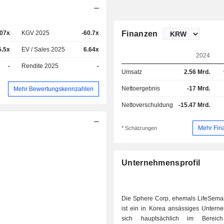
.07x
KGV 2025
-60.7x
Finanzen
5.5x
EV / Sales 2025
6.64x
2024
-
Rendite 2025
-
Umsatz
2.56 Mrd.
Nettoergebnis
-17 Mrd.
Mehr Bewertungskennzahlen
Nettoverschuldung
-15.47 Mrd.
Mehr Fin
* Schätzungen
Unternehmensprofil
Die Sphere Corp, ehemals LifeSeman
ist ein in Korea ansässiges Untern
sich hauptsächlich im Bereich 