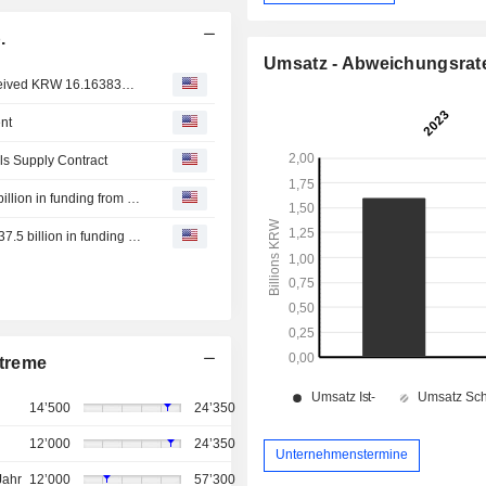
.
Umsatz - Abweichungsrat
Sphere Nickel Cobalt Pte. Ltd. announced that it has received KRW 16.163838 billion in funding from Sphere Corp.
nt
ls Supply Contract
Sphere Corp. announced that it has received KRW 37.5 billion in funding from History Investment Co., Ltd.
Sphere Corp. announced that it expects to receive KRW 37.5 billion in funding from History Investment Co., Ltd.
treme
14’500
24’350
12’000
24’350
Unternehmenstermine
Jahr
12’000
57’300