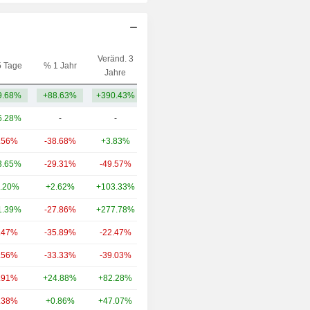
Veränd. 3
5 Tage
% 1 Jahr
Kap.($)
Jahre
9.68%
+88.63%
+390.43%
813 Mio.
6.28%
-
-
28.24 Mrd.
.56%
-38.68%
+3.83%
15.87 Mrd.
3.65%
-29.31%
-49.57%
9.01 Mrd.
.20%
+2.62%
+103.33%
8.23 Mrd.
1.39%
-27.86%
+277.78%
4.91 Mrd.
.47%
-35.89%
-22.47%
2.48 Mrd.
.56%
-33.33%
-39.03%
1.97 Mrd.
.91%
+24.88%
+82.28%
1.58 Mrd.
.38%
+0.86%
+47.07%
1.44 Mrd.