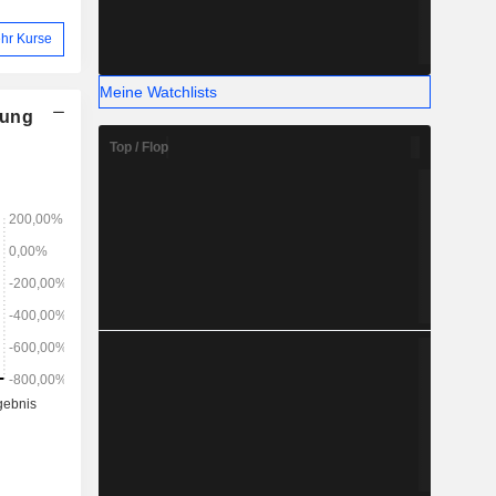
hr Kurse
Meine Watchlists
nung
Top / Flop