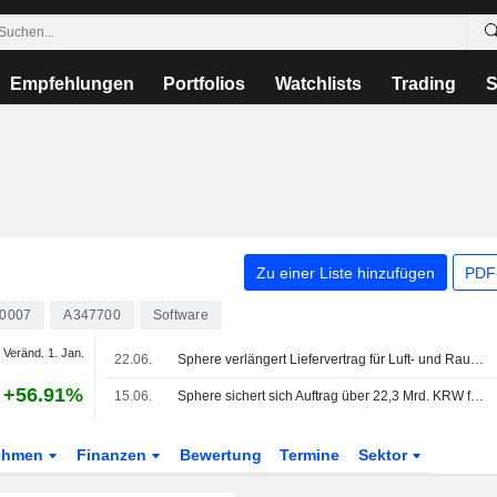
Empfehlungen
Portfolios
Watchlists
Trading
S
Zu einer Liste hinzufügen
PDF-
0007
A347700
Software
Veränd. 1. Jan.
22.06.
Sphere verlängert Liefervertrag für Luft- und Raumfahrt mit US-Kunden
+56.91%
15.06.
Sphere sichert sich Auftrag über 22,3 Mrd. KRW für Speziallegierungs-Rohstoffe
ehmen
Finanzen
Bewertung
Termine
Sektor