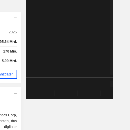
2025
95.64 Mrd.
170 Mio.
5.99 Mrd.
anzdaten
tics Corp,
ehmen, das
digitaler