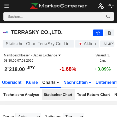
TERRASKY CO.,LTD.
2’218.00
¥
-1.68%
TERRASKY CO.,LTD.
Statischer Chart TerraSky Co.,Ltd.
Aktien
A14R9
Markt geschlossen -
Japan Exchange
Veränd. 1.
08:30:00 07.08.2026
Jan.
JPY
-1.68%
2’218.00
+3.89%
Übersicht
Kurse
Charts
Nachrichten
Unterneh
Technische Analyse
Statischer Chart
Total Return-Chart
N
Dauer
Zeitraum