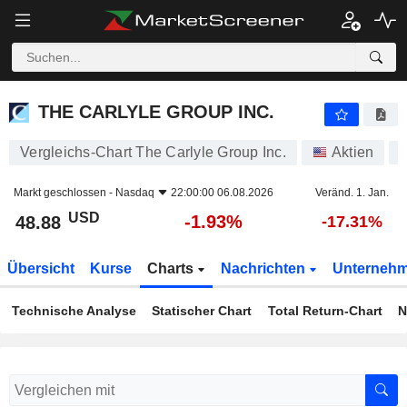
THE CARLYLE GROUP INC.
48.88
$
-1.93%
THE CARLYLE GROUP INC.
Vergleichs-Chart The Carlyle Group Inc.
Aktien
Markt geschlossen -
Nasdaq
22:00:00 06.08.2026
Veränd. 1. Jan.
USD
-1.93%
48.88
-17.31%
Übersicht
Kurse
Charts
Nachrichten
Unterneh
Technische Analyse
Statischer Chart
Total Return-Chart
N