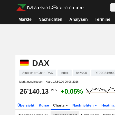
Märkte
Nachrichten
Analysen
Termine
DAX
Statischer Chart DAX
Index
846900
DE00084690
Markt geschlossen - Xetra
17:50:00 06.08.2026
26’140.13
+0.05%
PTS
Übersicht
Kurse
Charts
Nachrichten
Heatma