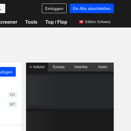
Einloggen
Ein Abo abschließen
creener
Tools
Top / Flop
Edition Schweiz
Indizes
Europa
Amerika
Asien
zufügen
DJ
MT