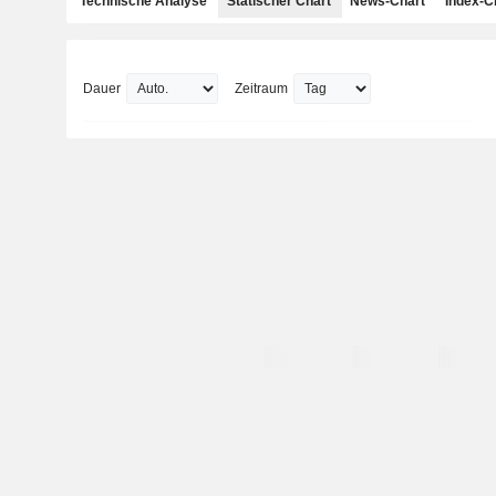
Technische Analyse
Statischer Chart
News-Chart
Index-C
Dauer
Zeitraum