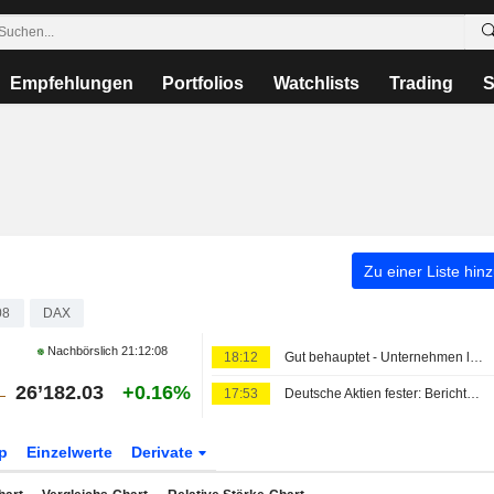
Empfehlungen
Portfolios
Watchlists
Trading
S
Zu einer Liste hin
08
DAX
Nachbörslich
21:12:08
18:12
Gut behauptet - Unternehmen liefern
26’182.03
+0.16%
17:53
Deutsche Aktien fester: Berichtssaison läuft weiter
p
Einzelwerte
Derivate