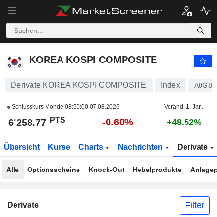
KOREA KOSPI COMPOSITE
6’258.77
PTS
-0.60%
KOREA KOSPI COMPOSITE
Derivate KOREA KOSPI COMPOSITE
Index
A0G89
Schlusskurs Monde
08:50:00 07.08.2026
Veränd. 1. Jan.
PTS
-0.60%
6’258.77
+48.52%
Übersicht
Kurse
Charts
Nachrichten
Derivate
Alle
Optionsscheine
Knock-Out
Hebelprodukte
Anlagep
Filter
Derivate