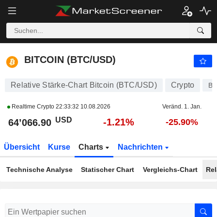
BITCOIN (BTC/USD)
64’066.90
$
-1.21%
BITCOIN (BTC/USD)
Relative Stärke-Chart Bitcoin (BTC/USD)
Crypto
B
Realtime Crypto
22:33:32 10.08.2026
Veränd. 1. Jan.
USD
-1.21%
64’066.90
-25.90%
Übersicht
Kurse
Charts
Nachrichten
Technische Analyse
Statischer Chart
Vergleichs-Chart
Rel