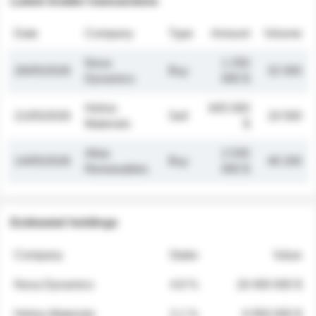
Latest insider transactions
Date
Company
Type
Amount
Volume
Nova
1 250
26/05/2026
Buy
32 000
Dynamics
000 $
Helios
845 000
21/05/2026
Sell
19 500
Materials
$
Atlas
2 030
14/05/2026
Buy
48 200
Renewables
000 $
Estimated holdings
Company
Stake
Value
Nova Dynamics
4.8 %
18 400 000 $
Helios Materials
2.1 %
6 950 000 $