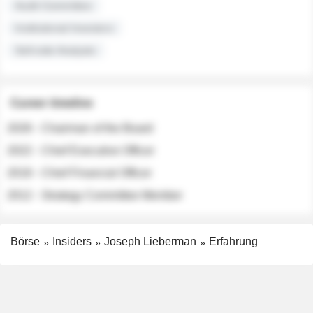
Audit Committee
Institutional Investors
Sell-side Analysts
Career timeline
2026 - Chairman of the Board
2022 - Chief Executive Officer
2018 - Chief Financial Officer
2012 - Strategy Committee Member
Börse
Insiders
Joseph Lieberman
Erfahrung