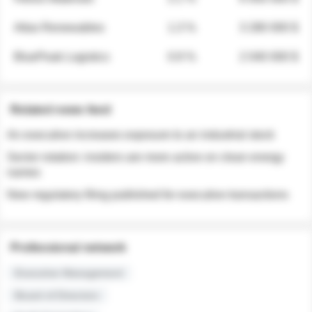
Atlas Renewables
1.3 %
3 280 000 $
BluePeak Logistics
0.9 %
2 040 000 $
Related news feed
An executive increases exposure to an industrial stock
Sector rotation: insiders are more active on clean energy
names
New regulatory filing published for executive transactions
Professional network
Executive Management
Board of Directors