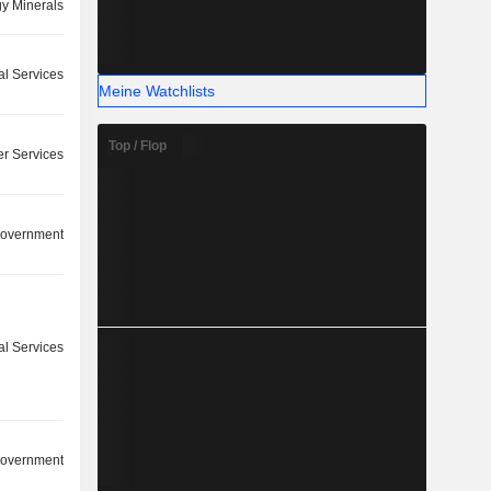
y Minerals
l Services
Meine Watchlists
Top / Flop
r Services
overnment
ial Services
overnment