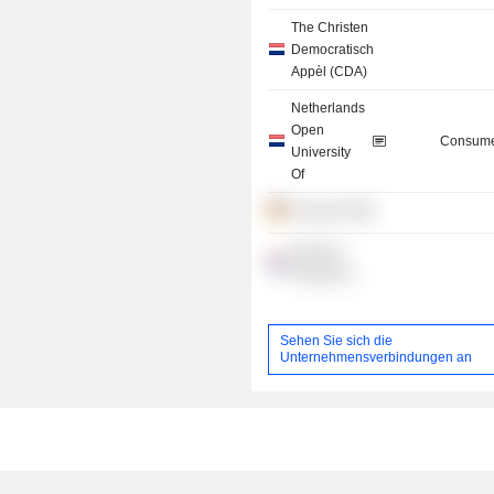
The Christen
Democratisch
Appèl (CDA)
Netherlands
Open
Consume
University
Of
innogy SE
Erasmus
Enterprise
Sehen Sie sich die
Unternehmensverbindungen an