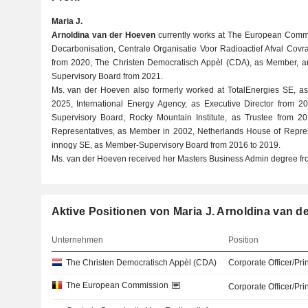
Maria J.
Arnoldina van der Hoeven
currently works at The European Comm
Decarbonisation, Centrale Organisatie Voor Radioactief Afval Cov
from 2020, The Christen Democratisch Appèl (CDA), as Member, a
Supervisory Board from 2021.
Ms. van der Hoeven also formerly worked at TotalEnergies SE, as
2025, International Energy Agency, as Executive Director from
Supervisory Board, Rocky Mountain Institute, as Trustee from 2
Representatives, as Member in 2002, Netherlands House of Repre
innogy SE, as Member-Supervisory Board from 2016 to 2019.
Ms. van der Hoeven received her Masters Business Admin degree fro
Aktive Positionen von Maria J. Arnoldina van 
Unternehmen
Position
The Christen Democratisch Appèl (CDA)
Corporate Officer/Pri
The European Commission
Corporate Officer/Pri