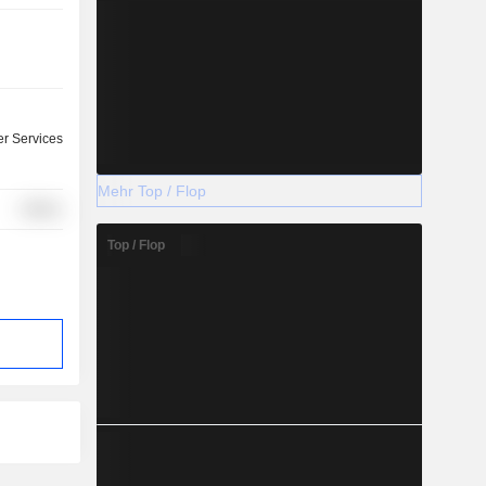
r Services
Mehr Top / Flop
Utilities
Top / Flop