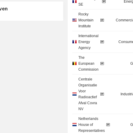
Energ
SE
even
Rocky
Mountain
Commercia
Institute
International
Energy
Consume
Agency
The
European
G
Commission
Centrale
Organisatie
Voor
Industr
Radioactief
Afval Covra
NV
Netherlands
House of
G
Representatives