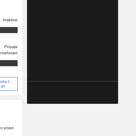
Inaktive
Private
ernehmen
aria J.
l an
n ersten