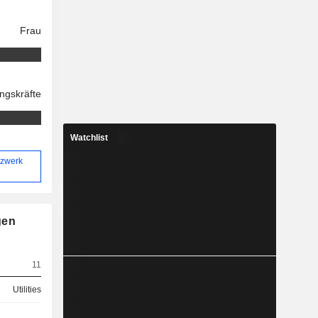
Frau
ngskräfte
Watchlist
tzwerk
gen
11
Utilities