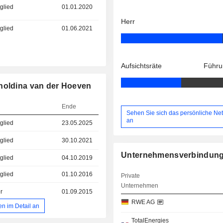
glied
01.01.2020
Herr
glied
01.06.2021
Aufsichtsräte
Führu
rnoldina van der Hoeven
Ende
Sehen Sie sich das persönliche Ne
an
glied
23.05.2025
glied
30.10.2021
Unternehmensverbindun
glied
04.10.2019
glied
01.10.2016
Private
Unternehmen
r
01.09.2015
RWE AG
en im Detail an
TotalEnergies