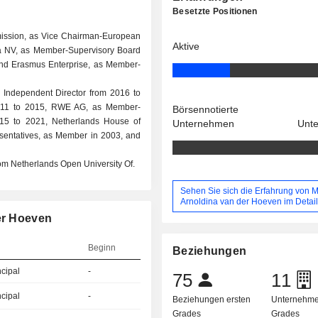
Besetzte Positionen
ission, as Vice Chairman-European
Aktive
ra NV, as Member-Supervisory Board
nd Erasmus Enterprise, as Member-
 Independent Director from 2016 to
 2011 to 2015, RWE AG, as Member-
Börsennotierte
015 to 2021, Netherlands House of
Unternehmen
Unt
sentatives, as Member in 2003, and
m Netherlands Open University Of.
Sehen Sie sich die Erfahrung von M
Arnoldina van der Hoeven im Detai
der Hoeven
Beginn
Beziehungen
ncipal
-
75
11
ncipal
-
Beziehungen ersten
Unternehme
Grades
Grades