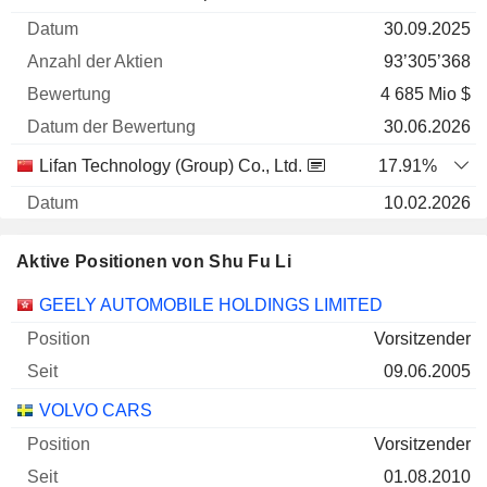
30.09.2025
93’305’368
4 685 Mio $
30.06.2026
Lifan Technology (Group) Co., Ltd.
17.91%
10.02.2026
809’578’000
Aktive Positionen von Shu Fu Li
974 Mio $
30.06.2026
Unternehmen
Position
Beginn
GEELY AUTOMOBILE HOLDINGS LIMITED
Vorsitzender
Honbridge Holdings Ltd.
67.7%
09.06.2005
27.03.2025
9’853’438’675
VOLVO CARS
792 Mio $
Vorsitzender
30.06.2026
01.08.2010