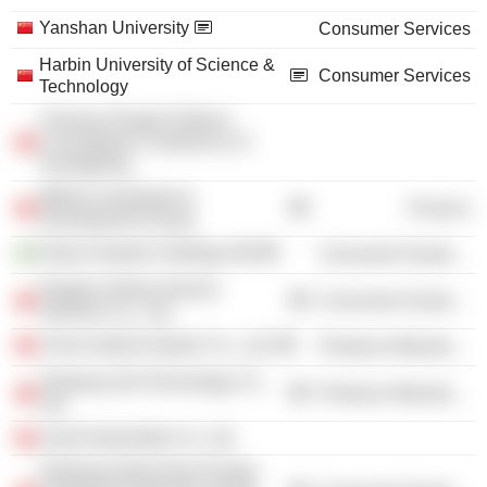
Yanshan University
Consumer Services
Harbin University of Science &
Consumer Services
Technology
Chinese People Political
Consultative Conference of
Guangdong
Mitime Investment &
Finance
Development Group
Geely Sweden Holdings AB
Consumer Durables
Ninghai Zhidou Electric
Consumer Durables
Vehicles Co., Ltd.
China Hybrid System Co., Ltd.
Producer Manufacturing
Zhejiang Jidi Technology Co.,
Producer Manufacturing
Ltd.
smart Automobile Co. Ltd.
Zhejiang Geely New Energy