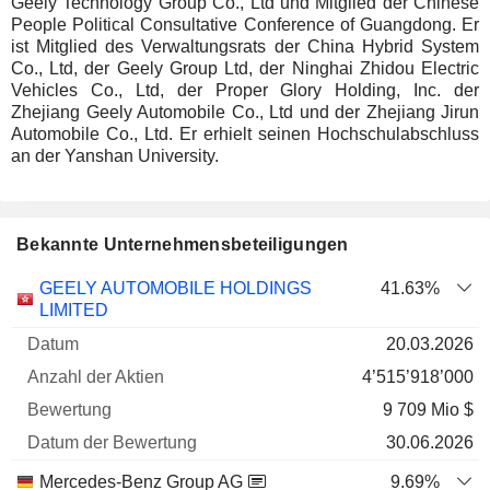
Geely Technology Group Co., Ltd und Mitglied der Chinese
People Political Consultative Conference of Guangdong. Er
ist Mitglied des Verwaltungsrats der China Hybrid System
Co., Ltd, der Geely Group Ltd, der Ninghai Zhidou Electric
Vehicles Co., Ltd, der Proper Glory Holding, Inc. der
Zhejiang Geely Automobile Co., Ltd und der Zhejiang Jirun
Automobile Co., Ltd. Er erhielt seinen Hochschulabschluss
an der Yanshan University.
Bekannte Unternehmensbeteiligungen
Anzahl
GEELY AUTOMOBILE HOLDINGS
41.63%
der
Datum der
LIMITED
Unternehmen
Datum
Aktien
Bewertung
Bewertung
20.03.2026
4’515’918’000
9 709 Mio $
30.06.2026
Mercedes-Benz Group AG
9.69%