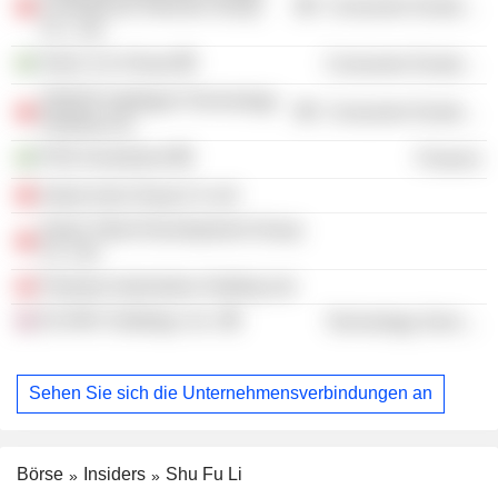
Commercial Vehicles Group
Consumer Durables
Co., Ltd.
Volvo Car Group
Consumer Durables
ZEEKR Intelligent Technology
Consumer Durables
Holding Ltd.
PSD Investment
Finance
Geely Auto Group Co Ltd
Geely Talent Development Group
Co. Ltd.
Polestar Automotive Holding Ltd.
ECARX Holdings, Inc.
Technology Services
Sehen Sie sich die Unternehmensverbindungen an
Börse
Insiders
Shu Fu Li