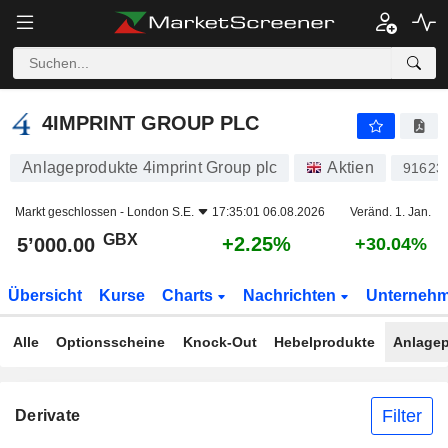
4IMPRINT GROUP PLC
5’000.00
p
+2.25%
4IMPRINT GROUP PLC
Anlageprodukte 4imprint Group plc
Aktien
91623
Markt geschlossen -
London S.E.
17:35:01 06.08.2026
Veränd. 1. Jan.
GBX
+2.25%
5’000.00
+30.04%
Übersicht
Kurse
Charts
Nachrichten
Unterneh
Alle
Optionsscheine
Knock-Out
Hebelprodukte
Anlagep
Filter
Derivate