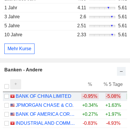
1 Jahr
4.11
5.61
3 Jahre
2.6
5.61
5 Jahre
2.51
5.61
10 Jahre
2.33
5.61
Mehr Kurse
Banken - Andere
%
% 5 Tage
%
BANK OF CHINA LIMITED
-0.95%
-5.08%
+
JPMORGAN CHASE & CO.
+0.34%
+1.63%
+
BANK OF AMERICA CORPORATION
+0.27%
+1.97%
+
INDUSTRIAL AND COMMERCIAL BANK OF CHINA LIMITED
-0.83%
-4.93%
+