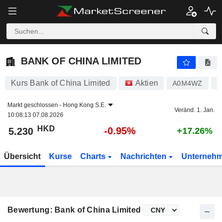
BANK OF CHINA LIMITED
5.230
$
-0.95%
BANK OF CHINA LIMITED
Kurs Bank of China Limited
Aktien
A0M4WZ
C
Markt geschlossen -
Hong Kong S.E.
Veränd. 1. Jan.
10:08:13 07.08.2026
HKD
-0.95%
5.230
+17.26%
Übersicht
Kurse
Charts
Nachrichten
Unterneh
Bewertung: Bank of China Limited