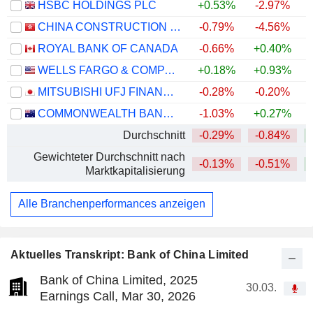
HSBC HOLDINGS PLC
+0.53%
-2.97%
+
CHINA CONSTRUCTION BANK CORPORATION
-0.79%
-4.56%
ROYAL BANK OF CANADA
-0.66%
+0.40%
+
WELLS FARGO & COMPANY
+0.18%
+0.93%
+
MITSUBISHI UFJ FINANCIAL GROUP, INC.
-0.28%
-0.20%
+
COMMONWEALTH BANK OF AUSTRALIA
-1.03%
+0.27%
Durchschnitt
-0.29%
-0.84%
+
Gewichteter Durchschnitt nach
-0.13%
-0.51%
+
Marktkapitalisierung
Alle Branchenperformances anzeigen
Aktuelles Transkript: Bank of China Limited
Bank of China Limited, 2025
30.03.
Earnings Call, Mar 30, 2026