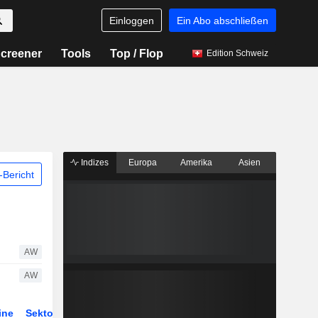
Einloggen
Ein Abo abschließen
creener
Tools
Top / Flop
Edition Schweiz
Indizes
Europa
Amerika
Asien
Bericht
AW
AW
ine
Sektor
Derivate