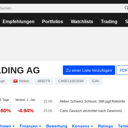
Empfehlungen
Portfolios
Watchlists
Trading
S
LDING AG
Zu einer Liste hinzufügen
PDF-
nge
Aktien
869279
CH0011003594
GAV
5 Tage
Veränd. 1. Jan.
25.06.
Aktien Schweiz Schluss: SMI jagt Rekorde
.60%
-4.94%
25.06.
Carlo Gavazzi verzichtet nach Gewinnrückgang erneut auf Dividende
ehmen
Finanzen
Bewertung
Konsens
Ratings
Term